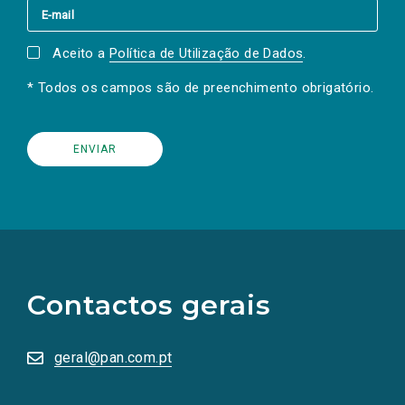
Aceito a
Política de Utilização de Dados
.
* Todos os campos são de preenchimento obrigatório.
(Os
links
para
as
Contactos gerais
redes
sociais
abrem
numa
geral@pan.com.pt
nova
aba.)