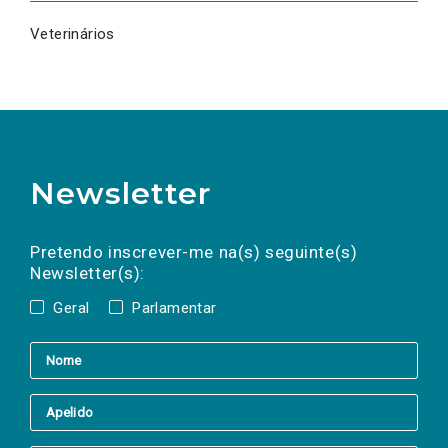
Veterinários
Newsletter
Preencha os campos abaixo para subscrever
Nome
Apelido
E-
mail
a(s) newsletter(s).
Pretendo inscrever-me na(s) seguinte(s)
Newsletter(s):
Geral
Parlamentar