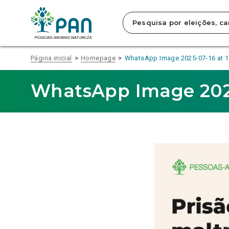
Clique
para
saltar
para
o
conteúdo
Página inicial
Homepage
WhatsApp Image 2025-07-16 at 1
principal
da
página.
WhatsApp Image 2025