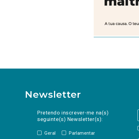
Newsletter
Preencha os campos abaixo para subscrev
Nome
Apelido
E-
mail
Pretendo inscrever-me na(s)
seguinte(s) Newsletter(s):
Geral
Parlamentar