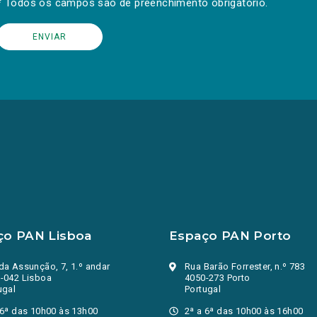
* Todos os campos são de preenchimento obrigatório.
ço PAN Lisboa
Espaço PAN Porto
da Assunção, 7, 1.º andar
Rua Barão Forrester, n.º 783
-042 Lisboa
4050-273 Porto
ugal
Portugal
 6ª das 10h00 às 13h00
2ª a 6ª das 10h00 às 16h00