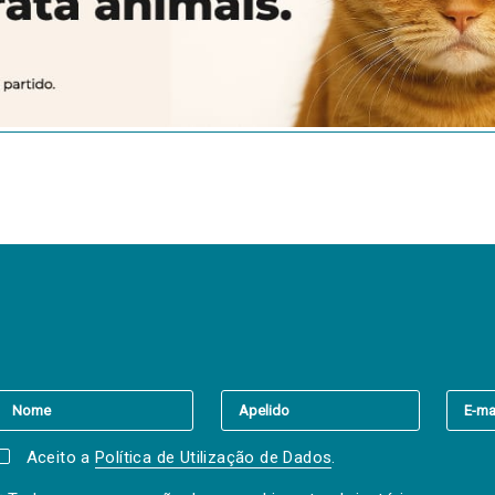
er a(s) newsletter(s).
Aceito a
Política de Utilização de Dados
.