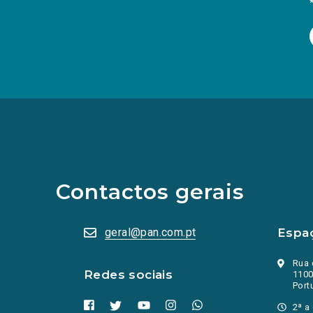
(Os
links
para
as
redes
sociais
abrem
Contactos gerais
numa
nova
aba.)
geral@pan.com.pt
Espa
Rua 
Redes sociais
1100
Port
2ª a