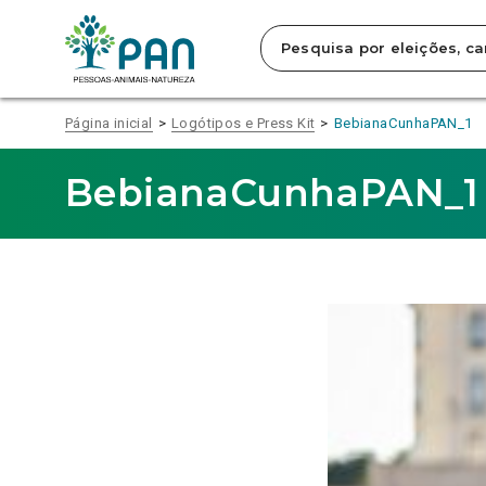
Clique
para
saltar
para
o
conteúdo
Página inicial
Logótipos e Press Kit
BebianaCunhaPAN_1
principal
da
página.
BebianaCunhaPAN_1