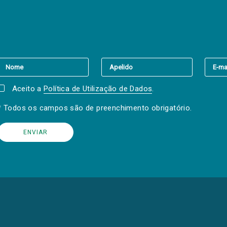
er a(s) newsletter(s).
Aceito a
Política de Utilização de Dados
.
* Todos os campos são de preenchimento obrigatório.