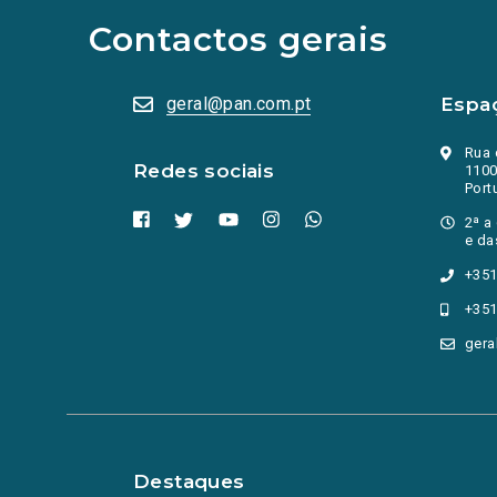
sociais
abrem
Contactos gerais
numa
nova
aba.)
geral@pan.com.pt
Espa
Rua 
Redes sociais
1100
Port
2ª a
e da
+351
+351
gera
Destaques