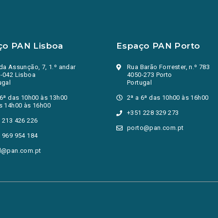
ço PAN Lisboa
Espaço PAN Porto
da Assunção, 7, 1.º andar
Rua Barão Forrester, n.º 783
-042 Lisboa
4050-273 Porto
ugal
Portugal
 6ª das 10h00 às 13h00
2ª a 6ª das 10h00 às 16h00
s 14h00 às 16h00
+351 228 329 273
 213 426 226
porto@pan.com.pt
 969 954 184
l@pan.com.pt