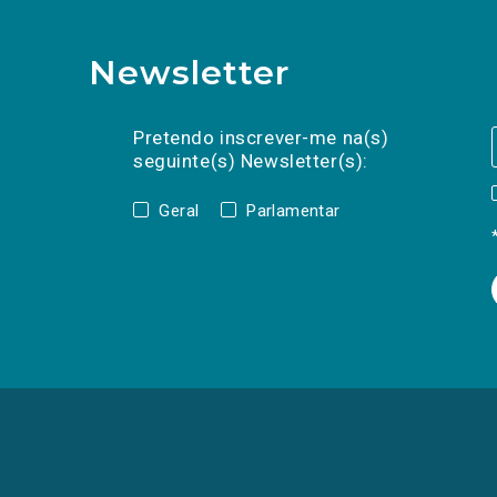
Newsletter
Preencha os campos abaixo para subscrev
Nome
Apelido
E-
mail
Pretendo inscrever-me na(s)
seguinte(s) Newsletter(s):
Geral
Parlamentar
(Os
links
para
as
redes