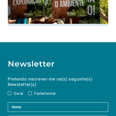
Newsletter
Preencha os campos abaixo para subscrever
Nome
Apelido
E-
mail
a(s) newsletter(s).
Pretendo inscrever-me na(s) seguinte(s)
Newsletter(s):
Geral
Parlamentar