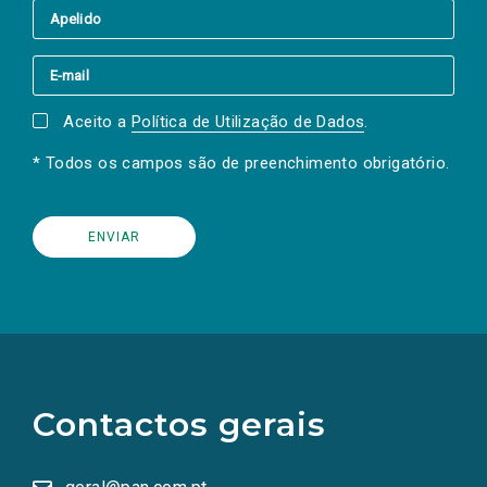
Aceito a
Política de Utilização de Dados
.
* Todos os campos são de preenchimento obrigatório.
(Os
links
para
as
Contactos gerais
redes
sociais
abrem
numa