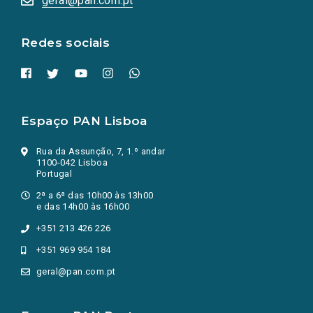
geral@pan.com.pt
nova
aba.)
Redes sociais
Espaço PAN Lisboa
Rua da Assunção, 7, 1.º andar
1100-042 Lisboa
Portugal
2ª a 6ª das 10h00 às 13h00
e das 14h00 às 16h00
+351 213 426 226
+351 969 954 184
geral@pan.com.pt