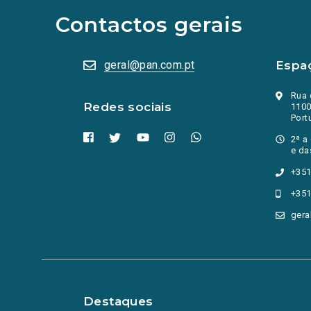
sociais
abrem
Contactos gerais
numa
nova
aba.)
geral@pan.com.pt
Espa
Rua 
Redes sociais
1100
Port
2ª a
e da
+351
+351
gera
Destaques