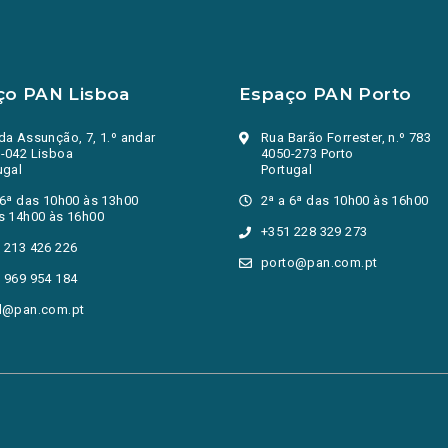
ço PAN Lisboa
Espaço PAN Porto
da Assunção, 7, 1.º andar
Rua Barão Forrester, n.º 783
-042 Lisboa
4050-273 Porto
ugal
Portugal
 6ª das 10h00 às 13h00
2ª a 6ª das 10h00 às 16h00
s 14h00 às 16h00
+351 228 329 273
 213 426 226
porto@pan.com.pt
 969 954 184
l@pan.com.pt