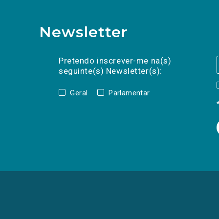
Newsletter
Preencha os campos abaixo para subscrev
Nome
Apelido
E-
mail
Pretendo inscrever-me na(s)
seguinte(s) Newsletter(s):
Geral
Parlamentar
(Os
links
para
as
redes