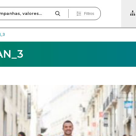
Filtros
N_3
AN_3