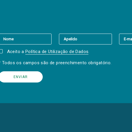
er a(s) newsletter(s).
Aceito a
Política de Utilização de Dados
.
* Todos os campos são de preenchimento obrigatório.