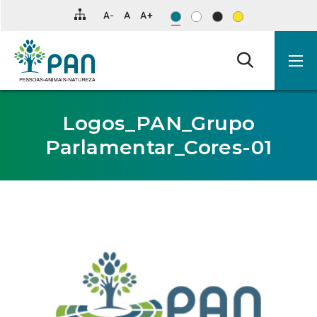
Clique
para
saltar
para
o
conteúdo
principal
da
página.
Logos_PAN_Grupo
Parlamentar_Cores-01