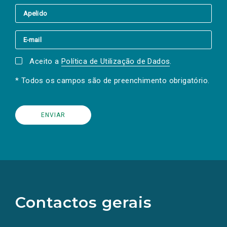
Aceito a
Política de Utilização de Dados
.
* Todos os campos são de preenchimento obrigatório.
(Os
links
para
as
Contactos gerais
redes
sociais
abrem