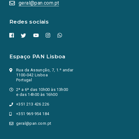
numa
geral@pan.com.pt
nova
aba.)
Redes sociais
Espaço PAN Lisboa
Rua da Assunção, 7, 1.º andar
1100-042 Lisboa
Portugal
2ª a 6ª das 10h00 às 13h00
e das 14h00 às 16h00
+351 213 426 226
+351 969 954 184
geral@pan.com.pt