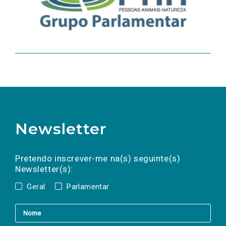
Newsletter
Preencha os campos abaixo para subscrever
Nome
Apelido
E-
mail
a(s) newsletter(s).
Pretendo inscrever-me na(s) seguinte(s)
Newsletter(s):
Geral
Parlamentar