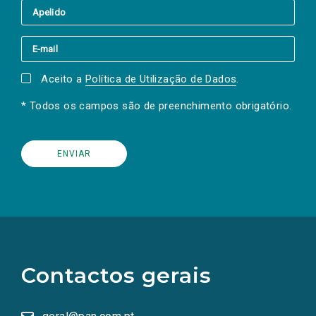
Aceito a
Política de Utilização de Dados
.
* Todos os campos são de preenchimento obrigatório.
(Os
links
para
as
Contactos gerais
redes
sociais
abrem
numa