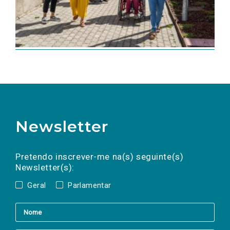
Newsletter
Preencha os campos abaixo para subscrever
Nome
Apelido
E-
mail
a(s) newsletter(s).
Pretendo inscrever-me na(s) seguinte(s)
Newsletter(s):
Geral
Parlamentar