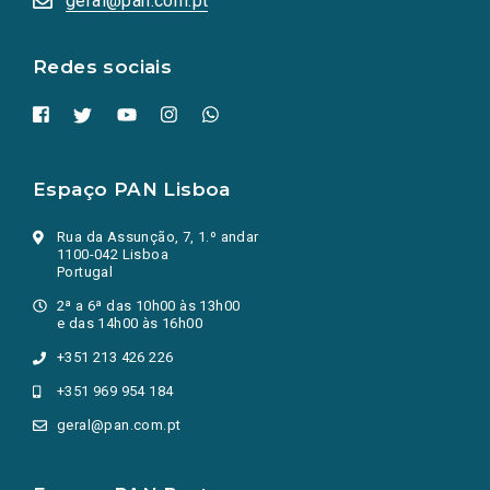
geral@pan.com.pt
nova
aba.)
Redes sociais
Espaço PAN Lisboa
Rua da Assunção, 7, 1.º andar
1100-042 Lisboa
Portugal
2ª a 6ª das 10h00 às 13h00
e das 14h00 às 16h00
+351 213 426 226
+351 969 954 184
geral@pan.com.pt