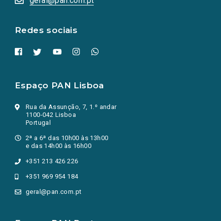
geral@pan.com.pt
nova
aba.)
Redes sociais
Espaço PAN Lisboa
Rua da Assunção, 7, 1.º andar
1100-042 Lisboa
Portugal
2ª a 6ª das 10h00 às 13h00
e das 14h00 às 16h00
+351 213 426 226
+351 969 954 184
geral@pan.com.pt