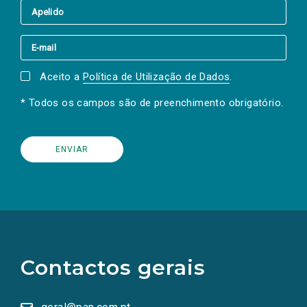
Aceito a
Política de Utilização de Dados
.
* Todos os campos são de preenchimento obrigatório.
(Os
links
para
as
Contactos gerais
redes
sociais
abrem
numa