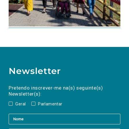
Newsletter
Preencha os campos abaixo para subscrever
Nome
Apelido
E-
mail
a(s) newsletter(s).
Pretendo inscrever-me na(s) seguinte(s)
Newsletter(s):
Geral
Parlamentar