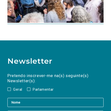
Newsletter
Preencha os campos abaixo para subscrever
Nome
Apelido
E-
mail
a(s) newsletter(s).
Pretendo inscrever-me na(s) seguinte(s)
Newsletter(s):
Geral
Parlamentar