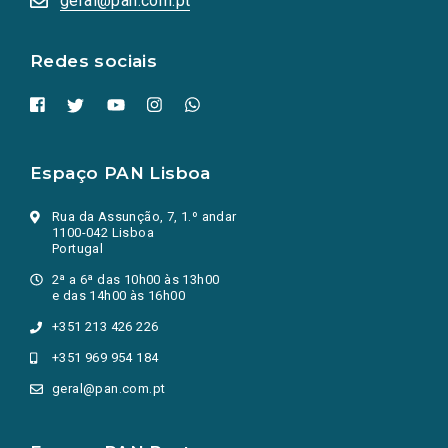
geral@pan.com.pt
nova
aba.)
Redes sociais
Espaço PAN Lisboa
Rua da Assunção, 7, 1.º andar
1100-042 Lisboa
Portugal
2ª a 6ª das 10h00 às 13h00
e das 14h00 às 16h00
+351 213 426 226
+351 969 954 184
geral@pan.com.pt