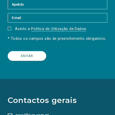
Aceito a
Política de Utilização de Dados
.
* Todos os campos são de preenchimento obrigatório.
(Os
links
para
as
Contactos gerais
redes
sociais
abrem
numa