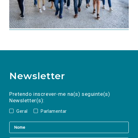
Newsletter
Preencha os campos abaixo para subscrever
Nome
Apelido
E-
mail
a(s) newsletter(s).
Pretendo inscrever-me na(s) seguinte(s)
Newsletter(s):
Geral
Parlamentar