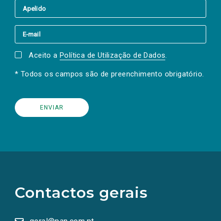
Aceito a
Política de Utilização de Dados
.
* Todos os campos são de preenchimento obrigatório.
(Os
links
para
as
Contactos gerais
redes
sociais
abrem
numa