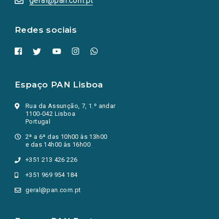
geral@pan.com.pt
nova
aba.)
Redes sociais
Espaço PAN Lisboa
Rua da Assunção, 7, 1.º andar
1100-042 Lisboa
Portugal
2ª a 6ª das 10h00 às 13h00
e das 14h00 às 16h00
+351 213 426 226
+351 969 954 184
geral@pan.com.pt