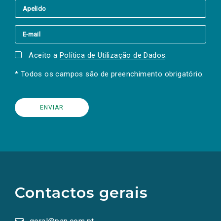
Aceito a
Política de Utilização de Dados
.
* Todos os campos são de preenchimento obrigatório.
(Os
links
para
as
Contactos gerais
redes
sociais
abrem
numa