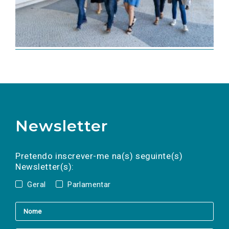
Newsletter
Preencha os campos abaixo para subscrever
Nome
Apelido
E-
mail
a(s) newsletter(s).
Pretendo inscrever-me na(s) seguinte(s)
Newsletter(s):
Geral
Parlamentar