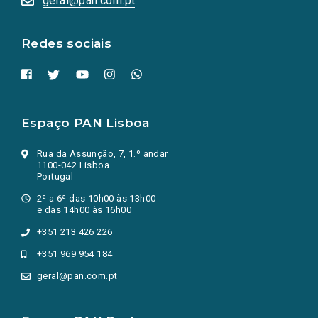
geral@pan.com.pt
nova
aba.)
Redes sociais
Espaço PAN Lisboa
Rua da Assunção, 7, 1.º andar
1100-042 Lisboa
Portugal
2ª a 6ª das 10h00 às 13h00
e das 14h00 às 16h00
+351 213 426 226
+351 969 954 184
geral@pan.com.pt