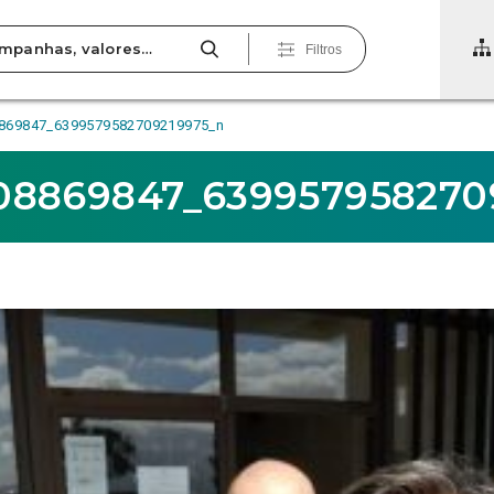
Filtros
869847_6399579582709219975_n
08869847_639957958270