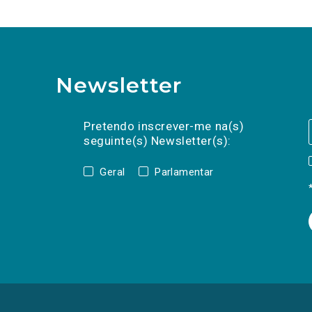
Newsletter
Preencha os campos abaixo para subscrev
Nome
Apelido
E-
mail
Pretendo inscrever-me na(s)
seguinte(s) Newsletter(s):
Geral
Parlamentar
(Os
links