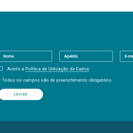
er a(s) newsletter(s).
Aceito a
Política de Utilização de Dados
.
* Todos os campos são de preenchimento obrigatório.