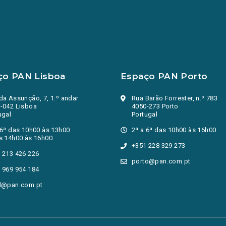
ço PAN Lisboa
Espaço PAN Porto
da Assunção, 7, 1.º andar
Rua Barão Forrester, n.º 783
-042 Lisboa
4050-273 Porto
ugal
Portugal
 6ª das 10h00 às 13h00
2ª a 6ª das 10h00 às 16h00
s 14h00 às 16h00
+351 228 329 273
 213 426 226
porto@pan.com.pt
 969 954 184
l@pan.com.pt