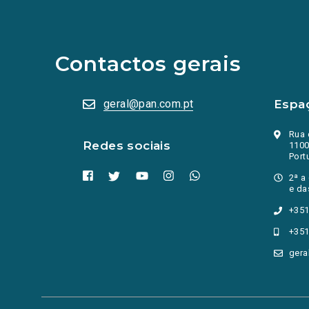
para
as
redes
sociais
abrem
Contactos gerais
numa
nova
aba.)
geral@pan.com.pt
Espa
Rua 
Redes sociais
1100
Port
2ª a
e da
+351
+351
gera