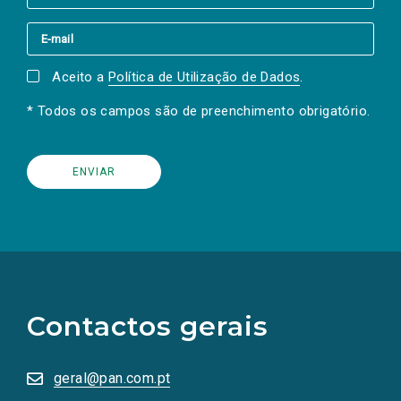
Aceito a
Política de Utilização de Dados
.
* Todos os campos são de preenchimento obrigatório.
(Os
links
para
as
Contactos gerais
redes
sociais
abrem
numa
geral@pan.com.pt
nova