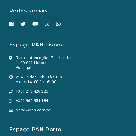
aba.)
Redes sociais
Espaço PAN Lisboa
Rua da Assunção, 7, 1.º andar
1100-042 Lisboa
Portugal
2ª a 6ª das 10h00 às 13h00
e das 14h00 às 16h00
+351 213 426 226
+351 969 954 184
geral@pan.com.pt
Espaço PAN Porto