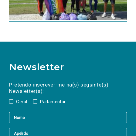
Newsletter
Preencha os campos abaixo para subscrever
Nome
Apelido
E-
mail
a(s) newsletter(s).
Pretendo inscrever-me na(s) seguinte(s)
Newsletter(s):
Geral
Parlamentar