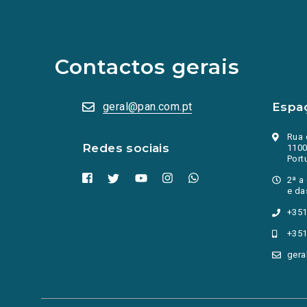
para
as
redes
sociais
abrem
Contactos gerais
numa
nova
aba.)
geral@pan.com.pt
Espa
Rua 
Redes sociais
1100
Port
2ª a
e da
+351
+351
gera