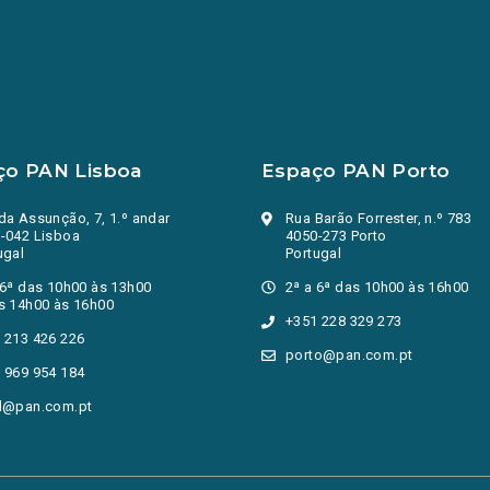
ço PAN Lisboa
Espaço PAN Porto
da Assunção, 7, 1.º andar
Rua Barão Forrester, n.º 783
-042 Lisboa
4050-273 Porto
ugal
Portugal
 6ª das 10h00 às 13h00
2ª a 6ª das 10h00 às 16h00
s 14h00 às 16h00
+351 228 329 273
 213 426 226
porto@pan.com.pt
 969 954 184
l@pan.com.pt