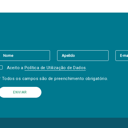
er a(s) newsletter(s).
Aceito a
Política de Utilização de Dados
.
* Todos os campos são de preenchimento obrigatório.