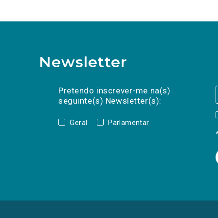
Newsletter
Preencha os campos abaixo para subscrev
Nome
Apelido
E-
mail
Pretendo inscrever-me na(s)
seguinte(s) Newsletter(s):
Geral
Parlamentar
(Os
links