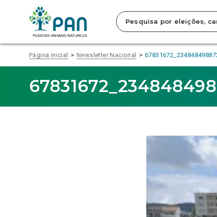
Clique
para
saltar
para
o
conteúdo
Página inicial
Newsletter Nacional
67831672_23484849887
principal
da
página.
67831672_23484849