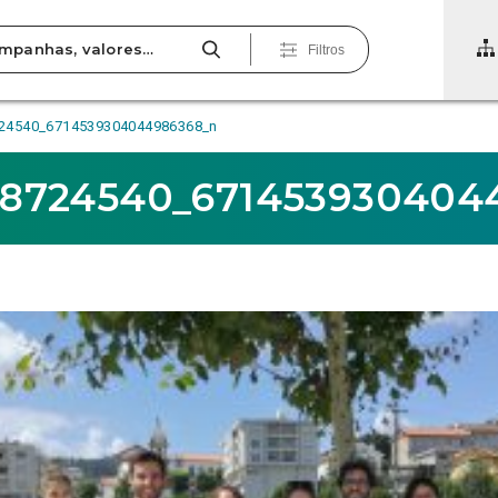
Filtros
24540_6714539304044986368_n
88724540_671453930404