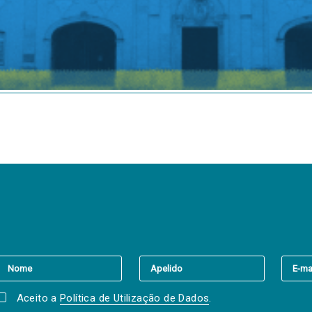
er a(s) newsletter(s).
Aceito a
Política de Utilização de Dados
.