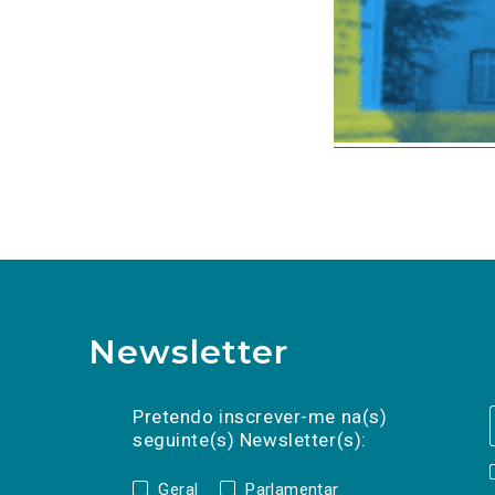
Newsletter
Preencha os campos abaixo para subscrev
Nome
Apelido
E-
mail
Pretendo inscrever-me na(s)
seguinte(s) Newsletter(s):
Geral
Parlamentar