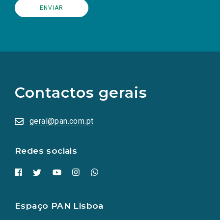
(Os
links
para
as
Contactos gerais
redes
sociais
abrem
numa
geral@pan.com.pt
nova
aba.)
Redes sociais
Espaço PAN Lisboa