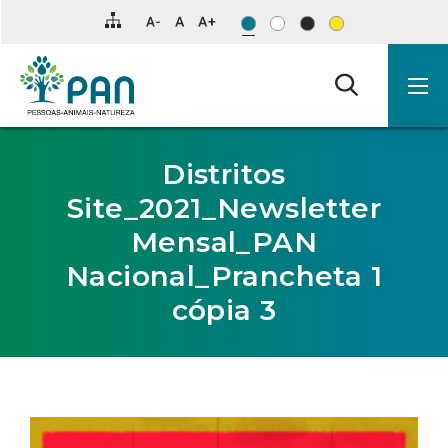
Clique
para
saltar
para
o
conteúdo
principal
da
página.
Distritos
Site_2021_Newsletter
Mensal_PAN
Nacional_Prancheta 1
cópia 3