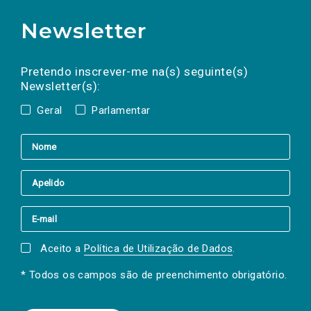
Newsletter
Preencha os campos abaixo para subscrever
Nome
Apelido
E-
mail
a(s) newsletter(s).
Pretendo inscrever-me na(s) seguinte(s)
Newsletter(s):
Geral
Parlamentar
Aceito a
Política de Utilização de Dados
.
* Todos os campos são de preenchimento obrigatório.