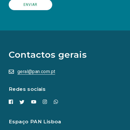
(Os
links
para
as
Contactos gerais
redes
sociais
abrem
numa
geral@pan.com.pt
nova
aba.)
Redes sociais
Espaço PAN Lisboa