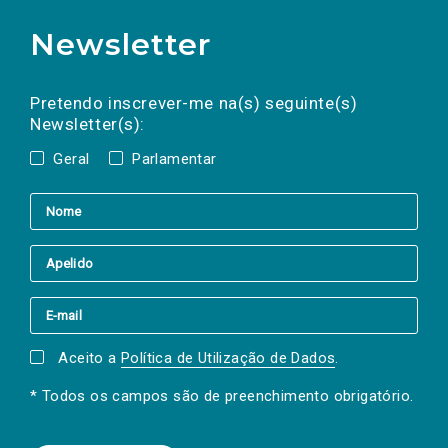
Newsletter
Preencha os campos abaixo para subscrever
Nome
Apelido
E-
mail
a(s) newsletter(s).
Pretendo inscrever-me na(s) seguinte(s)
Newsletter(s):
Geral
Parlamentar
Aceito a
Política de Utilização de Dados
.
* Todos os campos são de preenchimento obrigatório.