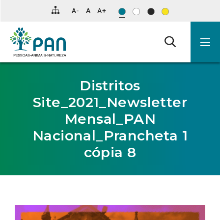
Clique
para
saltar
para
o
conteúdo
principal
da
página.
Distritos
Site_2021_Newsletter
Mensal_PAN
Nacional_Prancheta 1
cópia 8