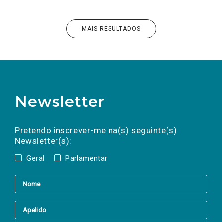
MAIS RESULTADOS
Newsletter
Preencha os campos abaixo para subscrever
Nome
Apelido
E-
mail
a(s) newsletter(s).
Pretendo inscrever-me na(s) seguinte(s)
Newsletter(s):
Geral
Parlamentar