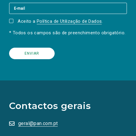
Aceito a
Política de Utilização de Dados
.
* Todos os campos são de preenchimento obrigatório.
(Os
links
para
as
Contactos gerais
redes
sociais
abrem
numa
geral@pan.com.pt
nova
aba.)