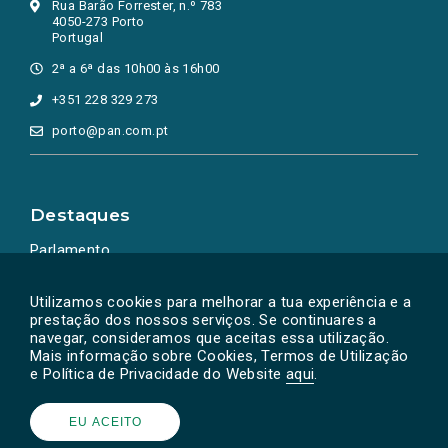
Rua Barão Forrester, n.º 783
4050-273 Porto
Portugal
2ª a 6ª das 10h00 às 16h00
+351 228 329 273
porto@pan.com.pt
Destaques
Parlamento
Ação Política
Utilizamos cookies para melhorar a tua experiência e a
prestação dos nossos serviços. Se continuares a
navegar, consideramos que aceitas essa utilização.
Mais informação sobre Cookies, Termos de Utilização
e Política de Privacidade do Website
aqui
.
EU ACEITO
Powered by
SOLOS
© PAN 2026