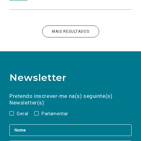
MAIS RESULTADOS
Newsletter
Preencha os campos abaixo para subscrever
Nome
Apelido
E-
mail
a(s) newsletter(s).
Pretendo inscrever-me na(s) seguinte(s)
Newsletter(s):
Geral
Parlamentar