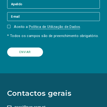
Aceito a
Política de Utilização de Dados
.
* Todos os campos são de preenchimento obrigatório.
(Os
links
para
as
Contactos gerais
redes
sociais
abrem
numa