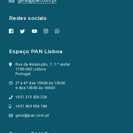
geral@pan.com.pt
nova
aba.)
Redes sociais
Espaço PAN Lisboa
Rua da Assunção, 7, 1.º andar
1100-042 Lisboa
Portugal
2ª a 6ª das 10h00 às 13h00
e das 14h00 às 16h00
+351 213 426 226
+351 969 954 184
geral@pan.com.pt