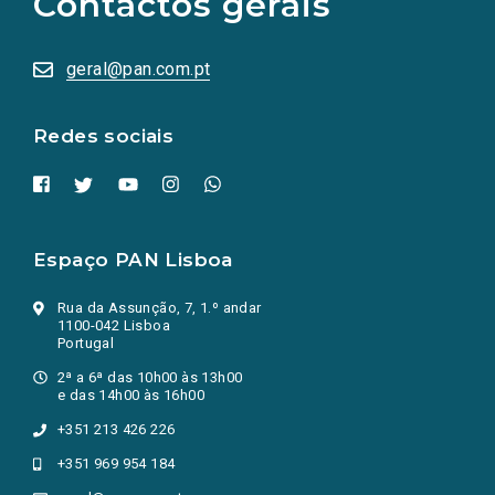
Contactos gerais
redes
sociais
abrem
numa
geral@pan.com.pt
nova
aba.)
Redes sociais
Espaço PAN Lisboa
Rua da Assunção, 7, 1.º andar
1100-042 Lisboa
Portugal
2ª a 6ª das 10h00 às 13h00
e das 14h00 às 16h00
+351 213 426 226
+351 969 954 184