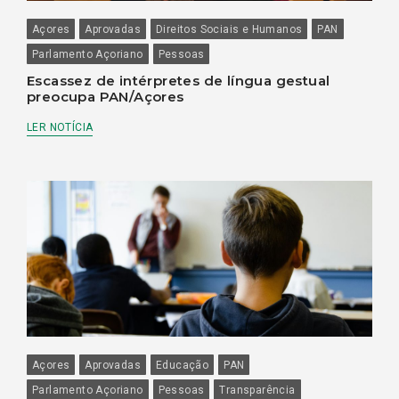
Açores
Aprovadas
Direitos Sociais e Humanos
PAN
Parlamento Açoriano
Pessoas
Escassez de intérpretes de língua gestual
preocupa PAN/Açores
LER NOTÍCIA
Açores
Aprovadas
Educação
PAN
Parlamento Açoriano
Pessoas
Transparência