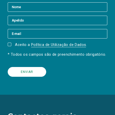
Aceito a
Política de Utilização de Dados
.
* Todos os campos são de preenchimento obrigatório.
(Os
links
para
as