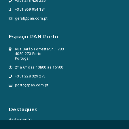
+351 213 426 226
+351 969 954 184
geral@pan.com.pt
Espaço PAN Porto
Rua Barão Forrester, n.º 783
4050-273 Porto
Portugal
2ª a 6ª das 10h00 às 16h00
+351 228 329 273
porto@pan.com.pt
Destaques
Parlamento
Ação Política