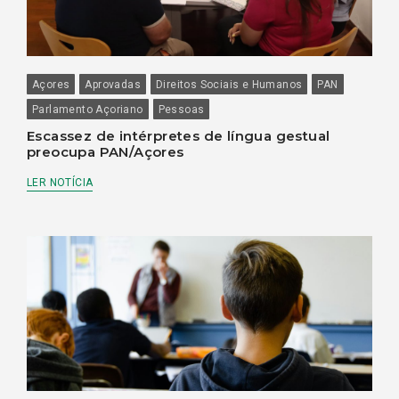
Açores
Aprovadas
Direitos Sociais e Humanos
PAN
Parlamento Açoriano
Pessoas
Escassez de intérpretes de língua gestual
preocupa PAN/Açores
LER NOTÍCIA