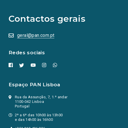
links
para
as
Contactos gerais
redes
sociais
abrem
numa
geral@pan.com.pt
nova
aba.)
Redes sociais
Espaço PAN Lisboa
Rua da Assunção, 7, 1.º andar
1100-042 Lisboa
Portugal
2ª a 6ª das 10h00 às 13h00
e das 14h00 às 16h00