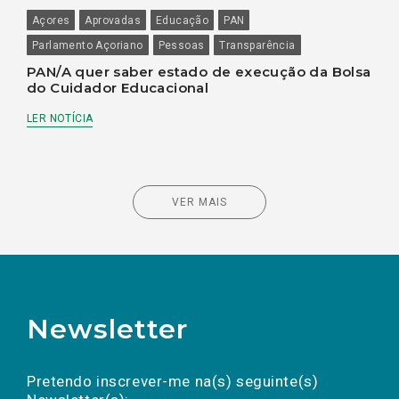
Açores
Aprovadas
Educação
PAN
Parlamento Açoriano
Pessoas
Transparência
PAN/A quer saber estado de execução da Bolsa
do Cuidador Educacional
LER NOTÍCIA
VER MAIS
Newsletter
Preencha os campos abaixo para subscrever
Nome
Apelido
E-
mail
a(s) newsletter(s).
Pretendo inscrever-me na(s) seguinte(s)