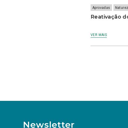
CACI
cães
Aprovadas
Nature
Calamidade
Reativação d
Campanha
Campanhas
Campo Pequeno
VER MAIS
Candidatura
Caniço
captura acidental
Carcavelos
carga turística
Cargos Políticos
carreira
carreiras contributivas
carros elétricos
cartazes
Casa Pia
casas abrigo
Cascais
Newsletter
Causa Animal