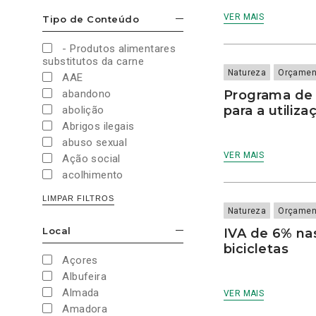
Cultura e Desporto
VER MAIS
Tipo de Conteúdo
ESCONDER/MOSTRAR OPÇÕES
Direitos Sociais e
Humanos
- Produtos alimentares
Economia e Finanças
substitutos da carne
Educação
Natureza
Orçamen
AAE
Eleições
abandono
Programa de 
European Green Party
para a utiliza
abolição
Europeias
Abrigos ilegais
Europeias 2019
abuso sexual
Europeias 2024
VER MAIS
Ação social
Impostos
acolhimento
Imprensa
Administração Interna
LIMPAR FILTROS
Justiça
Administração Pública
Natureza
Orçamen
Juventude PAN
aeroporto
Local
IVA de 6% na
Legislativas
ESCONDER/MOSTRAR OPÇÕES
aeroportos
bicicletas
Legislativas 2019
Agenda 2030
Açores
Legislativas 2022
Agricultura
Albufeira
Legislativas 2024
Agricultura biológica
Almada
VER MAIS
Legislativas 2025
água
Amadora