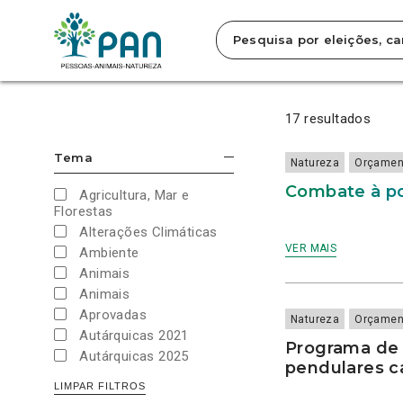
Clique
para
saltar
para
os
resultados
SOBRE
SOBRE
SOBRE
SOBRE
SOBRE
SOBRE
SOBRE
SOBRE
SOBRE
SOBRE
COMBATE
PROGRAMA
PROGRAMA
IVA
ALARGAMENTO
INCENTIVO
REDUÇÃO
IVA
CONCRETIZAÇÃO
REATIVAÇÃO
da
À
DE
DE
DE
DO
À
DO
DE
DA
DO
17 resultados
pesquisa.
POLUIÇÃO
INCENTIVOS
INCENTIVO
6%
PASSE
IMPLEMENTAÇÃO
PREÇO
6%
ESTRATÉGIA
PROGRAMA
DO
ÀS
À
NAS
SOCIAL+
DE
DOS
NAS
NACIONAL
PORTUGAL
TURISMO
DESLOCAÇÕES
CRIAÇÃO
COMPONENTES
A
SOLUÇÕES
PASSES
CADEIRINHAS
PARA
CICLÁVEL
Tema
Pesquisa
APLICAR FILTROS
Natureza
Orçamen
ESCONDER/MOSTRAR OPÇÕES
DE
PENDULARES
DE
E
TODOS
DE
E
DE
A
2030
por
CRUZEIRO
CASA-
CONDIÇÕES
PEÇAS
OS
TRANSPORTE
GRATUITIDADE
BEBÉS
MOBILIDADE
Combate à po
eleições,
Agricultura, Mar e
TRABALHO
PARA
DE
UTENTES
FLEXÍVEL
EM
PARA
ATIVA
campanhas,
EM
A
BICICLETAS
EM
TODO
BICICLETAS
CICLÁVEL
Florestas
BICICLETA
UTILIZAÇÃO
SITUAÇÃO
O
2020-
valores…
Alterações Climáticas
DE
DE
PAÍS
2030
BICICLETAS
VULNERABILIDADE
ATÉ
E
VER MAIS
Ambiente
SOCIAL
AO
DA
Animais
FINAL
ESTRATÉGIA
DA
NACIONAL
Animais
ATUAL
PARA
Aprovadas
LEGISLATURA
A
Natureza
Orçamen
MOBILIDADE
Autárquicas 2021
ATIVA
Programa de 
Autárquicas 2025
PEDONAL
pendulares ca
2030
Campanhas
(MUBI)
LIMPAR FILTROS
Covid-19