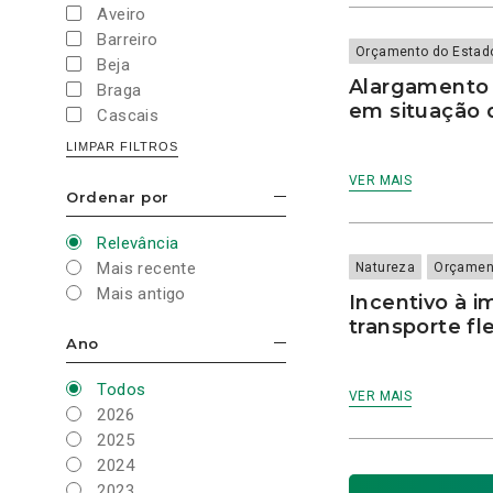
Natureza
AIA
Aveiro
Newsletter Açores
AIRES
Barreiro
Newsletter Distrital
Orçamento do Estad
albergues
Beja
Viseu
Álcool
Alargamento 
Braga
Newsletter Distrito
alimentação
em situação d
Cascais
Aveiro
Alimentação vegetal
Coimbra
Newsletter Distrito
LIMPAR FILTROS
alimentos
Braga
Évora
VER MAIS
alojamento estudantil
Newsletter Distrito
Famalicão
Ordenar por
ESCONDER/MOSTRAR OPÇÕES
Coimbra
Alterações Climáticas
Faro
Newsletter Distrito Faro
Ambiente
Gaia
Relevância
Newsletter Distrito
ANEM
Guimarães
Mais recente
Natureza
Orçamen
Lisboa
Animais
Lagos
Mais antigo
Incentivo à 
Newsletter Distrito
Animais de companhia
Leiria
Porto
transporte fle
animais marinhos
Lisboa
Ano
Newsletter Distrito
ESCONDER/MOSTRAR OPÇÕES
Aniversário
Setúbal
Loulé
Anticorrupção
Todos
Newsletter Nacional
Loures
VER MAIS
António Guterres
2026
Opinião
Madeira
APA
2025
Orçamento do Estado
Mafra
apartheid de género
2024
Orçamento do Estado
Maia
2024
apoio à renda
2023