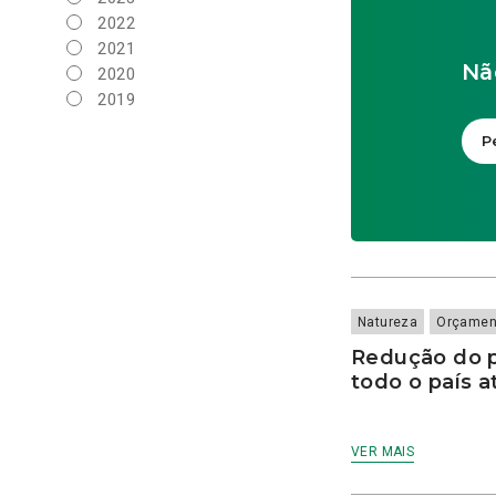
Matosinhos
Orçamento do Estado
Apoio à Vítima
2022
Moita
2025
apoios sociais
2021
Odivelas
PAN
Nã
Apresentação
2020
Oeiras
Parlamento
aquacultura
2019
Olhão
Parlamento Açoriano
Áreas Marinhas
2018
Penafiel
Protegidas
Parlamento Europeu
2017
Porto
Pessoas
árvores
2016
Póvoa de Varzim
Pessoas
ASAE
2015
Santa Maria da Feira
Política Internacional
asilo
2014
Santarém
Presidenciais
Assembleia da
2002
Santo Tirso
República
Presidenciais 2020
2000
Seixal
Associações Zoófilas
Presidenciais 2021
1029
Setúbal
autoconsumo
Regionais
Natureza
Orçamen
0202
Sintra
autóctones
Regionais Açores 2020
0024
Redução do p
V. R. Santo António
automóveis
Regionais Açores 2024
todo o país at
Valongo
Aveiro
Regionais Madeira 2023
Viana do Castelo
aves
Regionais Madeira 2024
Vila do Conde
aves poedeiras
Regionais Madeira 2025
VER MAIS
Vila Franca de Xira
Bancos de Leite
Saúde e Alimentação
Vila Nova de Gaia
Maternos