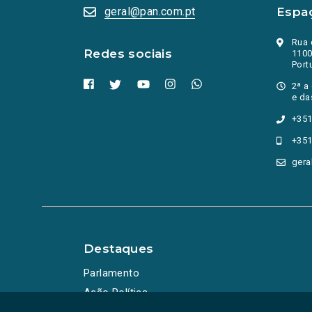
consumo
geral@pan.com.pt
Espa
Contratação Pública
Convocatórias
Rua 
cooperação
Redes sociais
1100
COP28
Port
corrupção
2ª a
CRAS
e da
crédito
+351
crédito à habitação
+351
crianças
crime
gera
criminalidade
CROA
cruzeiros
cursos profissionais
DCIAP
Destaques
Debate
Debate Temático
Parlamento
Debates
Ação Política
Declaração de Voto