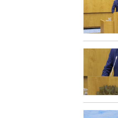
CACI
cães
Calamidade
Campanha
Campanhas
Campo Pequeno
Candidatura
Caniço
captura acidental
Carcavelos
carga turística
Cargos Políticos
carreira
carreiras contributivas
carros elétricos
cartazes
Casa Pia
casas abrigo
Cascais
Causa Animal