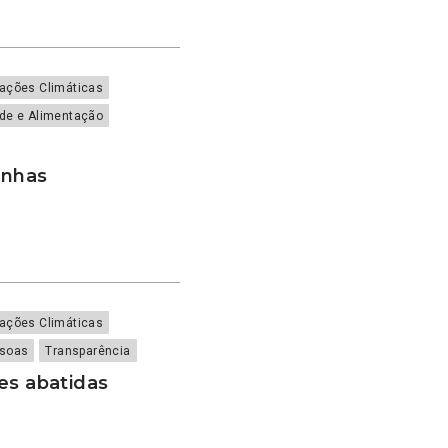
rações Climáticas
de e Alimentação
tanhas
rações Climáticas
soas
Transparência
es abatidas