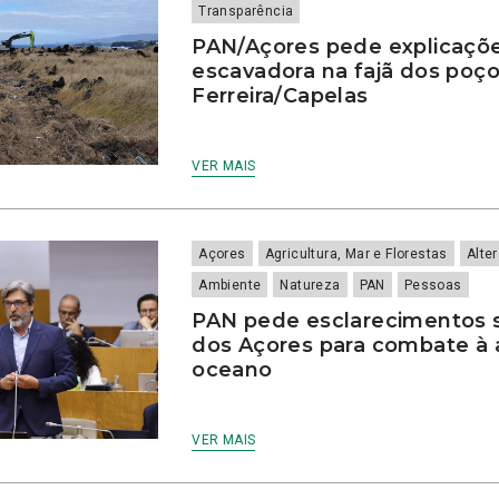
Transparência
PAN/Açores pede explicaçõ
escavadora na fajã dos poç
Ferreira/Capelas
VER MAIS
Açores
Agricultura, Mar e Florestas
Alte
Ambiente
Natureza
PAN
Pessoas
PAN pede esclarecimentos s
dos Açores para combate à a
oceano
VER MAIS