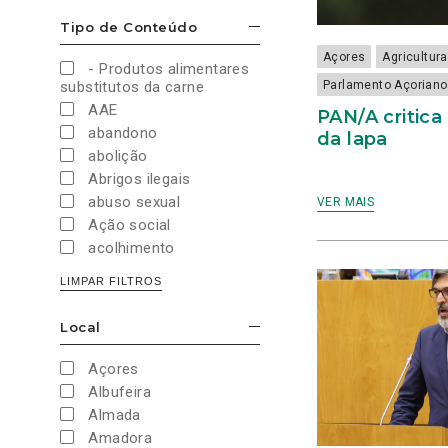
Cultura e Desporto
Tipo de Conteúdo
ESCONDER/MOSTRAR OPÇÕES
Direitos Sociais e
Humanos
Açores
Agricultura
- Produtos alimentares
Economia e Finanças
Parlamento Açoriano
substitutos da carne
Educação
AAE
PAN/A critic
Eleições
abandono
da lapa
European Green Party
abolição
Europeias
Abrigos ilegais
Europeias 2019
abuso sexual
VER MAIS
Europeias 2024
Ação social
Impostos
acolhimento
Imprensa
Administração Interna
LIMPAR FILTROS
Justiça
Administração Pública
Juventude PAN
aeroporto
Local
Legislativas
ESCONDER/MOSTRAR OPÇÕES
aeroportos
Legislativas 2019
Agenda 2030
Açores
Legislativas 2022
Agricultura
Albufeira
Legislativas 2024
Agricultura biológica
Almada
Legislativas 2025
água
Amadora