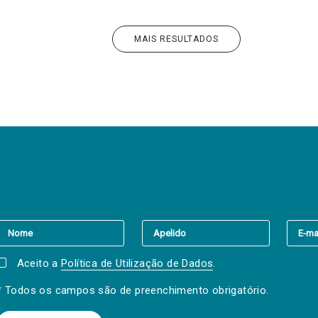
MAIS RESULTADOS
er a(s) newsletter(s).
Aceito a
Política de Utilização de Dados
.
* Todos os campos são de preenchimento obrigatório.