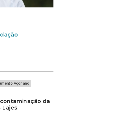
edação
lamento Açoriano
scontaminação da
 Lajes