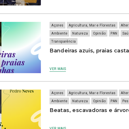
Açores
Agricultura, Mar e Florestas
Alte
Ambiente
Natureza
Opinião
PAN
Saú
Transparência
Bandeiras azuis, praias cas
VER MAIS
Açores
Agricultura, Mar e Florestas
Alte
Ambiente
Natureza
Opinião
PAN
Pes
Beatas, escavadoras e árvor
VER MAIS