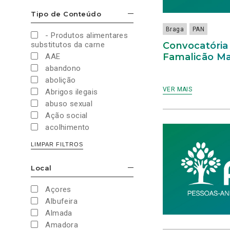
Cultura e Desporto
Tipo de Conteúdo
ESCONDER/MOSTRAR OPÇÕES
Direitos Sociais e
Humanos
Braga
PAN
- Produtos alimentares
Economia e Finanças
Convocatória 
substitutos da carne
Educação
Famalicão Ma
AAE
Eleições
abandono
European Green Party
abolição
Europeias
VER MAIS
Abrigos ilegais
Europeias 2019
abuso sexual
Europeias 2024
Ação social
Impostos
acolhimento
Imprensa
Administração Interna
LIMPAR FILTROS
Justiça
Administração Pública
Juventude PAN
aeroporto
Local
Legislativas
ESCONDER/MOSTRAR OPÇÕES
aeroportos
Legislativas 2019
Agenda 2030
Açores
Legislativas 2022
Agricultura
Albufeira
Legislativas 2024
Agricultura biológica
Almada
Legislativas 2025
água
Amadora