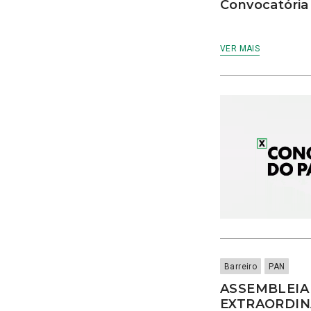
CACI
Convocatóri
cães
Calamidade
VER MAIS
Campanha
Campanhas
Campo Pequeno
Candidatura
Caniço
captura acidental
Carcavelos
carga turística
Cargos Políticos
carreira
carreiras contributivas
carros elétricos
cartazes
Casa Pia
Barreiro
PAN
casas abrigo
ASSEMBLEIA
Cascais
EXTRAORDINÁ
Causa Animal