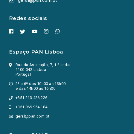
geral@pan.com.pt
nova
aba.)
Redes sociais
Espaço PAN Lisboa
Rua da Assunção, 7, 1.º andar
1100-042 Lisboa
Portugal
2ª a 6ª das 10h00 às 13h00
e das 14h00 às 16h00
+351 213 426 226
+351 969 954 184
geral@pan.com.pt