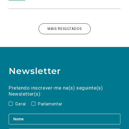
MAIS RESULTADOS
Newsletter
Preencha os campos abaixo para subscrever
Nome
Apelido
E-
mail
a(s) newsletter(s).
Pretendo inscrever-me na(s) seguinte(s)
Newsletter(s):
Geral
Parlamentar