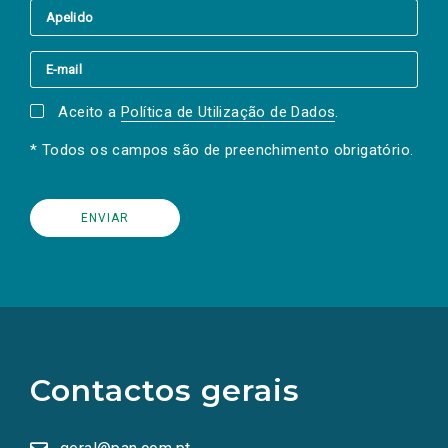
Aceito a
Política de Utilização de Dados
.
* Todos os campos são de preenchimento obrigatório.
(Os
links
para
as
Contactos gerais
redes
sociais
abrem
numa