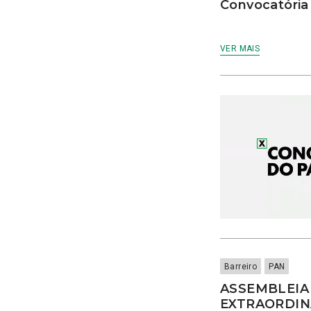
CACI
Convocatóri
cães
Calamidade
VER MAIS
Campanha
Campanhas
Campo Pequeno
Candidatura
Caniço
captura acidental
Carcavelos
carga turística
Cargos Políticos
carreira
carreiras contributivas
carros elétricos
cartazes
Casa Pia
Barreiro
PAN
casas abrigo
ASSEMBLEIA
Cascais
EXTRAORDINÁ
Causa Animal