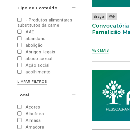
Cultura e Desporto
Tipo de Conteúdo
ESCONDER/MOSTRAR OPÇÕES
Direitos Sociais e
Humanos
Braga
PAN
- Produtos alimentares
Economia e Finanças
Convocatória 
substitutos da carne
Educação
Famalicão Ma
AAE
Eleições
abandono
European Green Party
abolição
Europeias
VER MAIS
Abrigos ilegais
Europeias 2019
abuso sexual
Europeias 2024
Ação social
Impostos
acolhimento
Imprensa
Administração Interna
LIMPAR FILTROS
Justiça
Administração Pública
Juventude PAN
aeroporto
Local
Legislativas
ESCONDER/MOSTRAR OPÇÕES
aeroportos
Legislativas 2019
Agenda 2030
Açores
Legislativas 2022
Agricultura
Albufeira
Legislativas 2024
Agricultura biológica
Almada
Legislativas 2025
água
Amadora