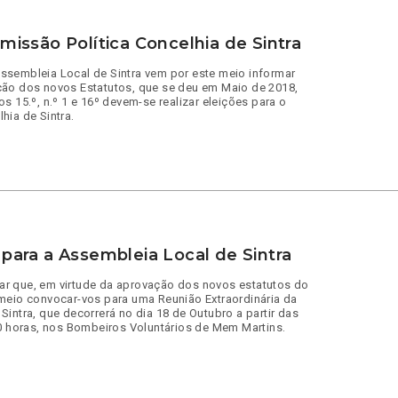
missão Política Concelhia de Sintra
sembleia Local de Sintra vem por este meio informar
ção dos novos Estatutos, que se deu em Maio de 2018,
s 15.º, n.º 1 e 16º devem-se realizar eleições para o
hia de Sintra.
para a Assembleia Local de Sintra
r que, em virtude da aprovação dos novos estatutos do
meio convocar-vos para uma Reunião Extraordinária da
intra, que decorrerá no dia 18 de Outubro a partir das
20 horas, nos Bombeiros Voluntários de Mem Martins.