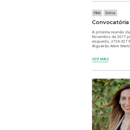
Touradas
Viseu
bebeida vegetal
Transparência
bebés
PAN
Sintra
X Congresso
bebida vegetal
Convocatória 
bebidas vegetais
bem estar animal
A próxima reunião da
Novembro de 2017 pel
benefícios fiscais
esquerdo, 2724-327 
bicicletas
Algueirão-Mem Martin
bicicletas partilhadas
Biodiversidade
VER MAIS
Biotérios
bolseiros
Bombeiros
borlas fiscais
Boticas
Braga
Brasil
Bruxelas
cabaz essencial
Caça