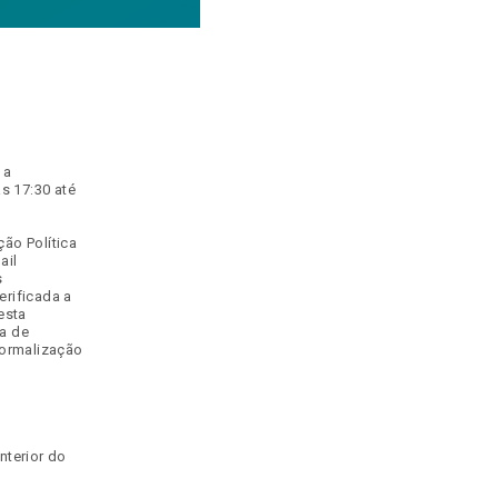
 a
as 17:30 até
ção Política
ail
s
erificada a
esta
ta de
formalização
nterior do