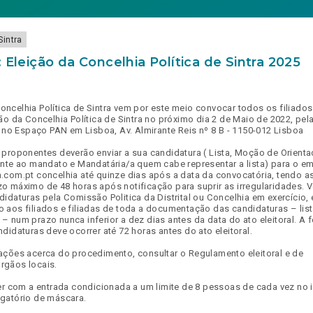
Sintra
 Eleição da Concelhia Política de Sintra 2025
ncelhia Política de Sintra vem por este meio convocar todos os filiados
ão da Concelhia Política de Sintra no próximo dia 2 de Maio de 2022, pel
e no Espaço PAN em Lisboa, Av. Almirante Reis nº 8 B - 1150-012 Lisboa
 proponentes deverão enviar a sua candidatura ( Lista, Moção de Orienta
ente ao mandato e Mandatária/a quem cabe representar a lista) para o em
.com.pt concelhia até quinze dias após a data da convocatória, tendo a
o máximo de 48 horas após notificação para suprir as irregularidades. V
idaturas pela Comissão Politica da Distrital ou Concelhia em exercício, 
 aos filiados e filiadas de toda a documentação das candidaturas – lis
– num prazo nunca inferior a dez dias antes da data do ato eleitoral. A 
didaturas deve ocorrer até 72 horas antes do ato eleitoral.
ações acerca do procedimento, consultar o Regulamento eleitoral e de
rgãos locais.
rer com a entrada condicionada a um limite de 8 pessoas de cada vez no i
gatório de máscara.