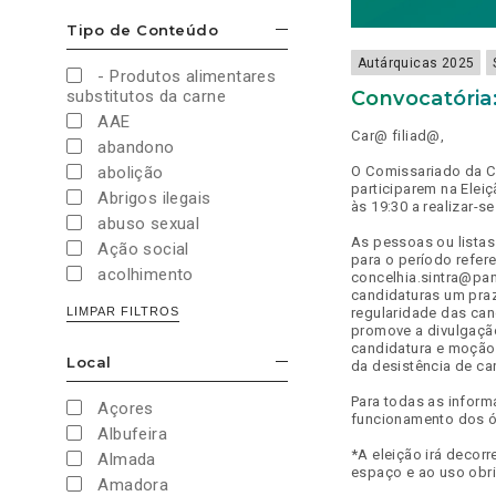
Cultura e Desporto
Tipo de Conteúdo
ESCONDER/MOSTRAR OPÇÕES
Direitos Sociais e
Humanos
Autárquicas 2025
- Produtos alimentares
Economia e Finanças
Convocatória:
substitutos da carne
Educação
AAE
Car@ filiad@,
Eleições
abandono
European Green Party
O Comissariado da Co
abolição
participarem na Eleiç
Europeias
Abrigos ilegais
às 19:30 a realizar-s
Europeias 2019
abuso sexual
Europeias 2024
As pessoas ou listas
Ação social
para o período refer
Impostos
acolhimento
concelhia.sintra@pan
Imprensa
candidaturas um praz
Administração Interna
regularidade das cand
LIMPAR FILTROS
Justiça
Administração Pública
promove a divulgação
Juventude PAN
candidatura e moção 
aeroporto
Local
da desistência de can
Legislativas
ESCONDER/MOSTRAR OPÇÕES
aeroportos
Legislativas 2019
Agenda 2030
Para todas as inform
Açores
funcionamento dos ó
Legislativas 2022
Agricultura
Albufeira
Legislativas 2024
Agricultura biológica
*A eleição irá decor
Almada
Legislativas 2025
espaço e ao uso obri
água
Amadora