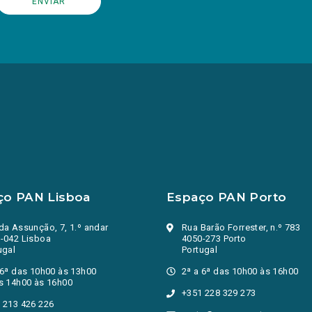
ço PAN Lisboa
Espaço PAN Porto
da Assunção, 7, 1.º andar
Rua Barão Forrester, n.º 783
-042 Lisboa
4050-273 Porto
ugal
Portugal
 6ª das 10h00 às 13h00
2ª a 6ª das 10h00 às 16h00
s 14h00 às 16h00
+351 228 329 273
 213 426 226