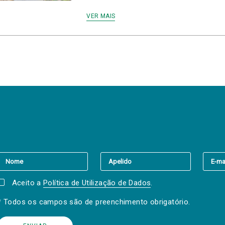
VER MAIS
er a(s) newsletter(s).
Aceito a
Política de Utilização de Dados
.
* Todos os campos são de preenchimento obrigatório.