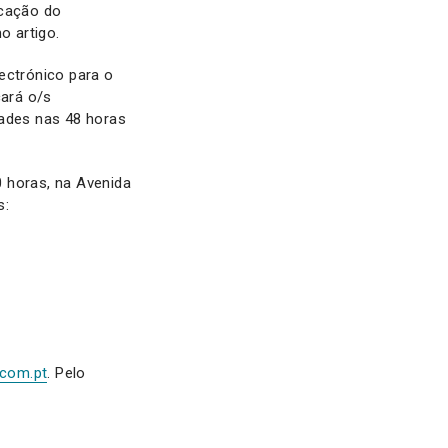
cação do
o artigo.
ectrónico para o
cará o/s
dades nas 48 horas
 horas, na Avenida
s:
.com.pt
. Pelo