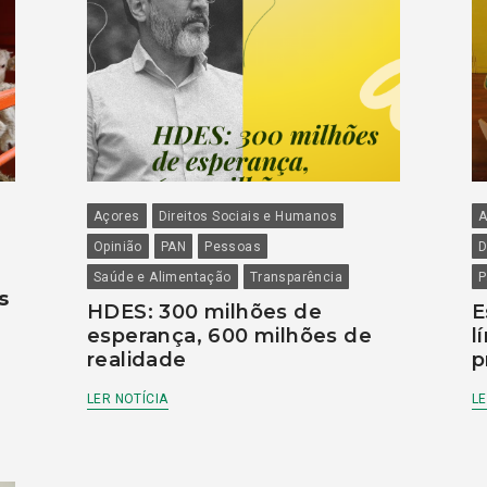
Açores
Direitos Sociais e Humanos
A
Opinião
PAN
Pessoas
D
Saúde e Alimentação
Transparência
P
s
HDES: 300 milhões de
E
esperança, 600 milhões de
l
realidade
p
LER NOTÍCIA
LE