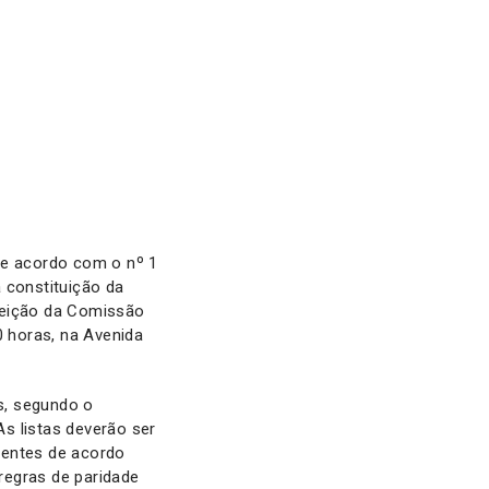
de acordo com o nº 1
 constituição da
leição da Comissão
0 horas, na Avenida
s, segundo o
s listas deverão ser
lentes de acordo
 regras de paridade