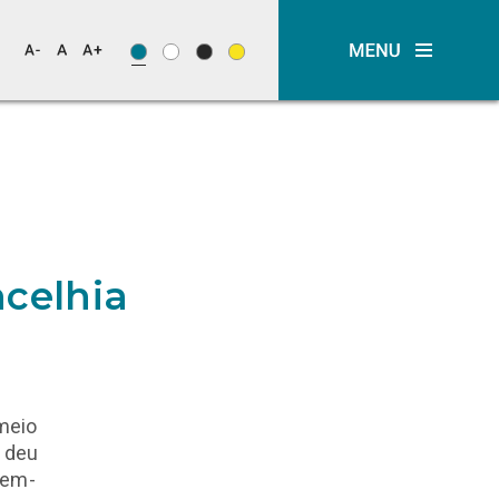
ncelhia
meio
e deu
vem-