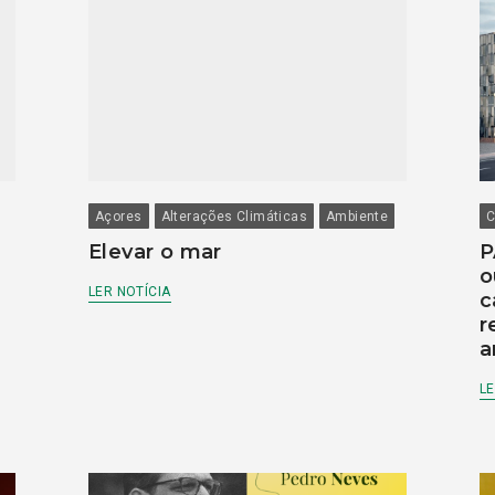
Açores
Alterações Climáticas
Ambiente
C
Elevar o mar
P
o
LER NOTÍCIA
c
r
a
LE