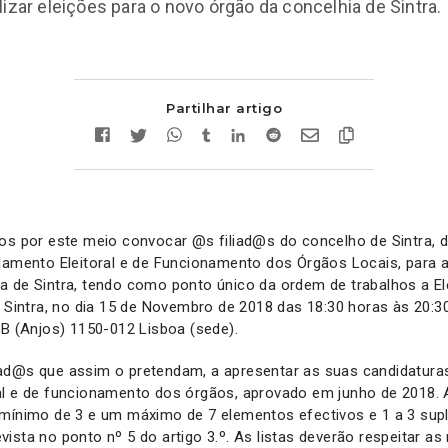
lizar eleições para o novo órgão da concelhia de Sintra.
Partilhar artigo
mos por este meio convocar @s filiad@s do concelho de Sintra, 
lamento Eleitoral e de Funcionamento dos Órgãos Locais, para a
a de Sintra, tendo como ponto único da ordem de trabalhos a E
e Sintra, no dia 15 de Novembro de 2018 das 18:30 horas às 20:3
 B (Anjos) 1150-012 Lisboa (sede).
ad@s que assim o pretendam, a apresentar as suas candidatura
al e de funcionamento dos órgãos, aprovado em junho de 2018. A
 mínimo de 3 e um máximo de 7 elementos efectivos e 1 a 3 sup
ista no ponto nº 5 do artigo 3.º. As listas deverão respeitar as