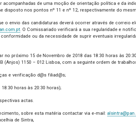
 acompanhadas de uma moção de orientação política e da indi
e disposto nos pontos nº 11 e nº 12, respectivamente do mesm
 o envio das candidaturas deverá ocorrer através de correio el
an.com.pt
. O Comissariado verificará a sua regularidade e notifi
conformidade ou da necessidade de suprir eventuais irregulari
gar no próximo 15 de Novembro de 2018 das 18:30 horas às 20:30
 B (Anjos) 1150 – 012 Lisboa, com a seguinte ordem de trabalho
ças e verificação d@s filiad@s;
s 18:30 horas às 20:30 horas);
spectivas actas.
ecimento, sobre esta matéria contactar via e-mail:
alsintra@pan
elhia de Sintra,