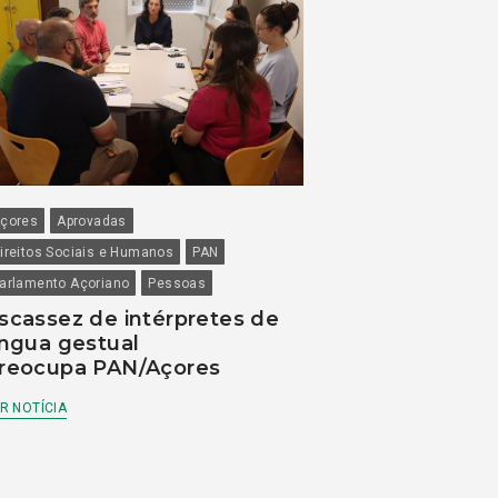
çores
Aprovadas
ireitos Sociais e Humanos
PAN
arlamento Açoriano
Pessoas
scassez de intérpretes de
íngua gestual
reocupa PAN/Açores
R NOTÍCIA