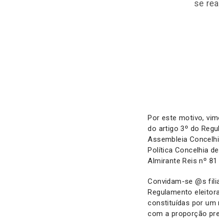
se rea
Por este motivo, vi
do artigo 3º do Regu
Assembleia Concelhi
Política Concelhia d
Almirante Reis nº 81
Convidam-se @s fili
Regulamento eleitor
constituídas por um
com a proporção prev