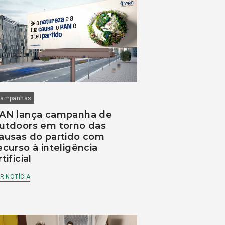
ampanhas
AN lança campanha de
utdoors em torno das
ausas do partido com
ecurso à inteligência
rtificial
R NOTÍCIA