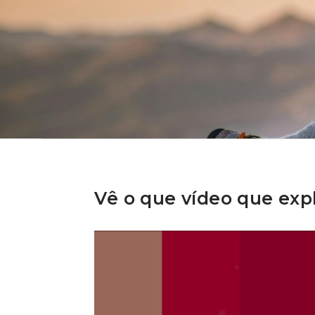
Vê o que vídeo que exp
Porque
é
útil
reduzir
o
IVA
na