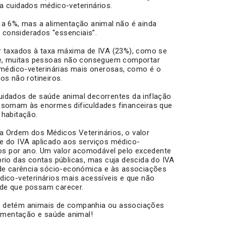
a cuidados médico-veterinários.
 a 6%, mas a alimentação animal não é ainda
o considerados “essenciais”.
r taxados à taxa máxima de IVA (23%), como se
nte, muitas pessoas não conseguem comportar
 médico-veterinárias mais onerosas, como é o
tos não rotineiros.
idados de saúde animal decorrentes da inflação
 somam às enormes dificuldades financeiras que
 habitação.
 Ordem dos Médicos Veterinários, o valor
e do IVA aplicado aos serviços médico-
ros por ano. Um valor acomodável pelo excedente
rio das contas públicas, mas cuja descida do IVA
 de carência sócio-económica e às associações
dico-veterinários mais acessíveis e que não
de que possam carecer.
que detém animais de companhia ou associações
limentação e saúde animal!