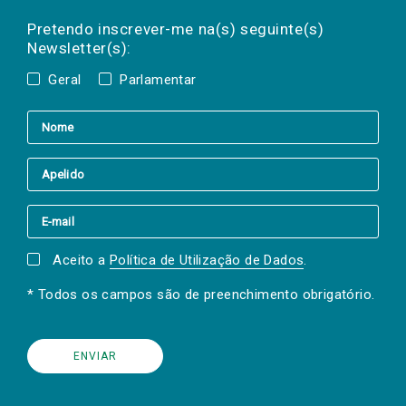
Preencha os campos abaixo para subscrever
Nome
Apelido
E-
mail
a(s) newsletter(s).
Pretendo inscrever-me na(s) seguinte(s)
Newsletter(s):
Geral
Parlamentar
Aceito a
Política de Utilização de Dados
.
* Todos os campos são de preenchimento obrigatório.