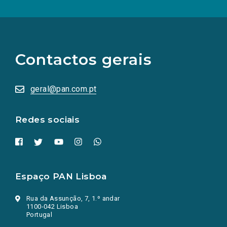
(Os
links
para
as
Contactos gerais
redes
sociais
abrem
numa
geral@pan.com.pt
nova
aba.)
Redes sociais
Espaço PAN Lisboa
Rua da Assunção, 7, 1.º andar
1100-042 Lisboa
Portugal