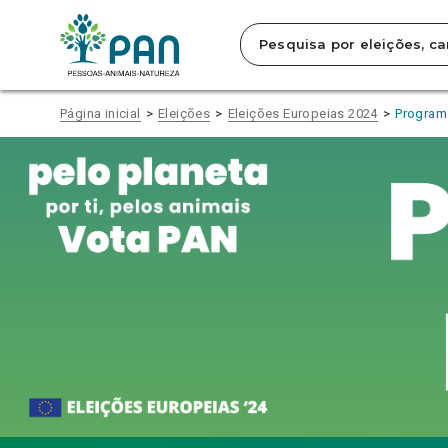
Clique
para
saltar
para
o
conteúdo
Página inicial
Eleições
Eleições Europeias 2024
Programa
principal
da
página.