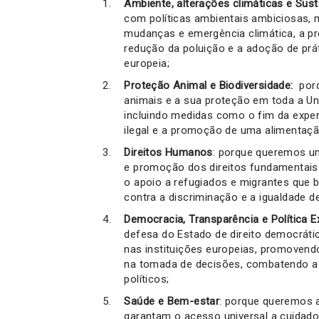
Ambiente, alterações climáticas e Sust
com políticas ambientais ambiciosas, 
mudanças e emergência climática, a p
redução da poluição e a adoção de prá
europeia;
Proteção Animal e Biodiversidade:
porq
animais e a sua proteção em toda a Uniã
incluindo medidas como o fim da expe
ilegal e a promoção de uma alimentação
Direitos Humanos
: porque queremos u
e promoção dos direitos fundamentais 
o apoio a refugiados e migrantes que 
contra a discriminação e a igualdade d
Democracia, Transparência e Política E
defesa do Estado de direito democrático
nas instituições europeias, promovend
na tomada de decisões, combatendo a 
políticos;
Saúde e Bem-estar
: porque queremos a
garantam o acesso universal a cuidad