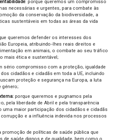
entabilidade
: porque queremos um compromisso
mas necessárias e urgentes, para combate às
romoção da conservação da biodiversidade, a
ticas sustentáveis em todas as áreas da vida
ue queremos defender os interesses dos
o Europeia, atribuindo-lhes reais direitos e
rimentação em animais, o combate ao seu tráfico
 mais ética e sustentável;
m sério compromisso com a proteção, igualdade
dos cidadãos e cidadãs em toda a UE, incluindo
buscam proteção e segurança na Europa, a luta
e género;
xterna:
porque queremos e pugnamos pela
, pela liberdade de Abril e pela transparência
o uma maior participação dos cidadãos e cidadãs
corrupção e a influência indevida nos processos
 promoção de políticas de saúde pública que
os de saúde dignos e de qualidade, bem como o