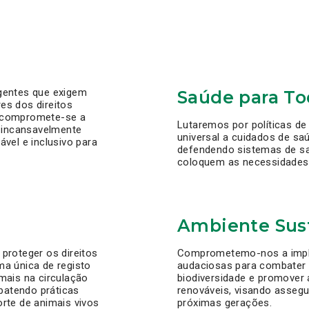
gentes que exigem
Saúde para To
es dos direitos
N compromete-se a
Lutaremos por políticas d
o incansavelmente
universal a cuidados de sa
vel e inclusivo para
defendendo sistemas de sa
coloquem as necessidades 
Ambiente Sus
proteger os direitos
Comprometemo-nos a impl
ma única de registo
audaciosas para combater 
mais na circulação
biodiversidade e promover 
mbatendo práticas
renováveis, visando assegu
rte de animais vivos
próximas gerações.