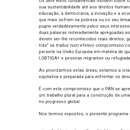
Os sete eixos fundamentais incidem sobre c
sua sustentabilidade até aos direitos human
educação, a democracia, a inovação e a eco
que mais sofrem na pobreza ou no seu limia
pugne verdadeiramente pelos seus interesse
duas palavras reiteradamente apregoadas ao 
devem ser-lhe reconhecidos reais direitos, 
trás” se traduz num efetivo compromisso c
persiste na União Europeia em matéria de ig
LGBTIQA+ e pessoas migrantes ou refugiad
Ao priorizarmos estas áreas, estamos a cria
equitativa e preparada para enfrentar os des
É com este compromisso que o PAN se apres
um trabalho plural para a construção de um
no progresso global.
Nos termos expostos, o presente programa el