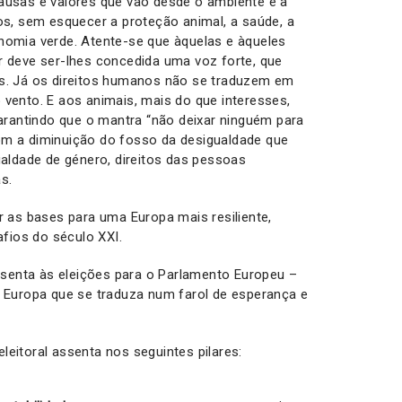
ausas e valores que vão desde o ambiente e a
os, sem esquecer a proteção animal, a saúde, a
nomia verde. Atente-se que àquelas e àqueles
r deve ser-lhes concedida uma voz forte, que
s. Já os direitos humanos não se traduzem em
vento. E aos animais, mais do que interesses,
garantindo que o mantra “não deixar ninguém para
om a diminuição do fosso da desigualdade que
ualdade de género, direitos das pessoas
as.
r as bases para uma Europa mais resiliente,
afios do século XXI.
enta às eleições para o Parlamento Europeu –
a Europa que se traduza num farol de esperança e
eitoral assenta nos seguintes pilares: