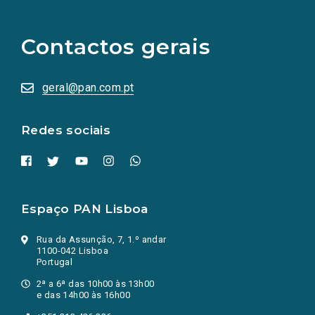
links
para
as
Contactos gerais
redes
sociais
abrem
numa
geral@pan.com.pt
nova
aba.)
Redes sociais
Espaço PAN Lisboa
Rua da Assunção, 7, 1.º andar
1100-042 Lisboa
Portugal
2ª a 6ª das 10h00 às 13h00
e das 14h00 às 16h00