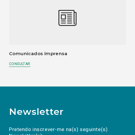
Comunicados imprensa
CONSULTAR
Newsletter
Preencha os campos abaixo para subscrever
Nome
Apelido
E-
mail
a(s) newsletter(s).
Pretendo inscrever-me na(s) seguinte(s)