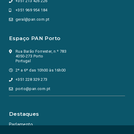
+351 213 426 226
+351 969 954 184
geral@pan.com.pt
Espaço PAN Porto
Rua Barão Forrester, n.º 783
4050-273 Porto
Portugal
2ª a 6ª das 10h00 às 16h00
+351 228 329 273
porto@pan.com.pt
Destaques
Parlamento
Ação Política