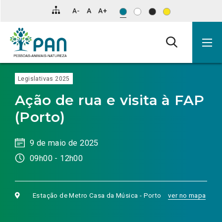
Clique
para
saltar
para
o
conteúdo
principal
da
página.
Legislativas 2025
Ação de rua e visita à FAP
(Porto)
9 de maio de 2025
09h00 - 12h00
Estação de Metro Casa da Música - Porto
ver no mapa