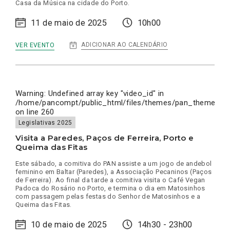
Casa da Música na cidade do Porto.
11 de maio de 2025
10h00
:
ADICIONAR AO CALENDÁRIO
VER EVENTO
VILA
DO
CONDE,
PÓVOA
DE
VARZIM
Warning
: Undefined array key "video_id" in
E
/home/pancompt/public_html/files/themes/pan_theme/inc
BICICLETAS
on line
260
Legislativas 2025
Visita a Paredes, Paços de Ferreira, Porto e
Queima das Fitas
Este sábado, a comitiva do PAN assiste a um jogo de andebol
feminino em Baltar (Paredes), a Associação Pecaninos (Paços
de Ferreira). Ao final da tarde a comitiva visita o Café Vegan
Padoca do Rosário no Porto, e termina o dia em Matosinhos
com passagem pelas festas do Senhor de Matosinhos e a
Queima das Fitas.
10 de maio de 2025
14h30 - 23h00