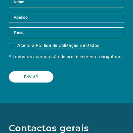
Aceito a
Política de Utilização de Dados
.
* Todos os campos são de preenchimento obrigatório.
(Os
links
para
as
Contactos gerais
redes
sociais