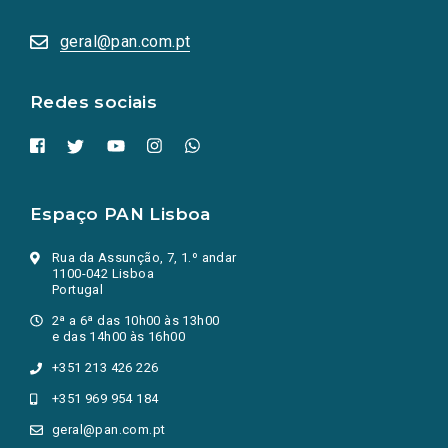
abrem
numa
geral@pan.com.pt
nova
aba.)
Redes sociais
Espaço PAN Lisboa
Rua da Assunção, 7, 1.º andar
1100-042 Lisboa
Portugal
2ª a 6ª das 10h00 às 13h00
e das 14h00 às 16h00
+351 213 426 226
+351 969 954 184
geral@pan.com.pt