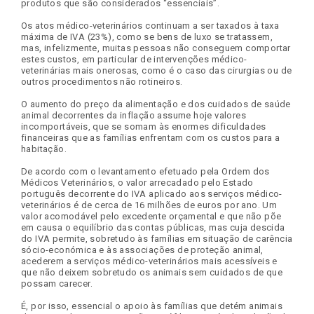
produtos que são considerados “essenciais”.
Os atos médico-veterinários continuam a ser taxados à taxa
máxima de IVA (23%), como se bens de luxo se tratassem,
mas, infelizmente, muitas pessoas não conseguem comportar
estes custos, em particular de intervenções médico-
veterinárias mais onerosas, como é o caso das cirurgias ou de
outros procedimentos não rotineiros.
O aumento do preço da alimentação e dos cuidados de saúde
animal decorrentes da inflação assume hoje valores
incomportáveis, que se somam às enormes dificuldades
financeiras que as famílias enfrentam com os custos para a
habitação.
De acordo com o levantamento efetuado pela Ordem dos
Médicos Veterinários, o valor arrecadado pelo Estado
português decorrente do IVA aplicado aos serviços médico-
veterinários é de cerca de 16 milhões de euros por ano. Um
valor acomodável pelo excedente orçamental e que não põe
em causa o equilíbrio das contas públicas, mas cuja descida
do IVA permite, sobretudo às famílias em situação de carência
sócio-económica e às associações de proteção animal,
acederem a serviços médico-veterinários mais acessíveis e
que não deixem sobretudo os animais sem cuidados de que
possam carecer.
É, por isso, essencial o apoio às famílias que detém animais