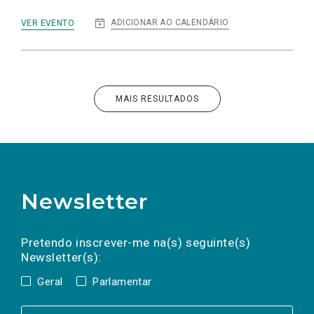
:
ADICIONAR AO CALENDÁRIO
VER EVENTO
VISITA
A
PAREDES,
PAÇOS
DE
FERREIRA,
PORTO
MAIS RESULTADOS
E
QUEIMA
DAS
FITAS
Newsletter
Preencha os campos abaixo para subscrever
Nome
Apelido
E-
mail
a(s) newsletter(s).
Pretendo inscrever-me na(s) seguinte(s)
Newsletter(s):
Geral
Parlamentar