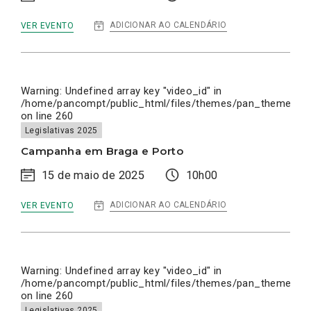
:
ADICIONAR AO CALENDÁRIO
VER EVENTO
ENCERRAMENTO
DA
CAMPANHA
EM
LISBOA
Warning
: Undefined array key "video_id" in
/home/pancompt/public_html/files/themes/pan_theme/inc
on line
260
Legislativas 2025
Campanha em Braga e Porto
15 de maio de 2025
10h00
:
ADICIONAR AO CALENDÁRIO
VER EVENTO
CAMPANHA
EM
BRAGA
E
PORTO
Warning
: Undefined array key "video_id" in
/home/pancompt/public_html/files/themes/pan_theme/inc
on line
260
Legislativas 2025