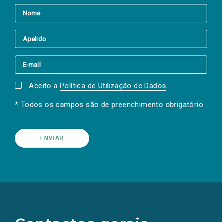
Aceito a
Política de Utilização de Dados
.
* Todos os campos são de preenchimento obrigatório.
(Os
links
para
as