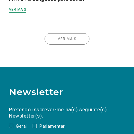
VER MAIS
VER MAIS
Newsletter
Preencha os campos abaixo para subscrever
Nome
Apelido
E-
mail
a(s) newsletter(s).
Pretendo inscrever-me na(s) seguinte(s)
Newsletter(s):
Geral
Parlamentar