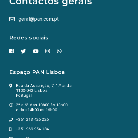
Contactos gerais
redes
sociais
abrem
numa
geral@pan.com.pt
nova
aba.)
Redes sociais
Espaço PAN Lisboa
Rua da Assunção, 7, 1.º andar
1100-042 Lisboa
Portugal
2ª a 6ª das 10h00 às 13h00
e das 14h00 às 16h00
+351 213 426 226
+351 969 954 184