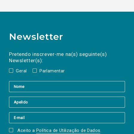
Newsletter
Preencha os campos abaixo para subscrever
Nome
Apelido
E-
mail
a(s) newsletter(s).
Pretendo inscrever-me na(s) seguinte(s)
Newsletter(s):
Geral
Parlamentar
Aceito a
Política de Utilização de Dados
.