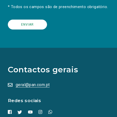
* Todos os campos são de preenchimento obrigatório.
(Os
links
para
as
Contactos gerais
redes
sociais
abrem
numa
geral@pan.com.pt
nova
aba.)
Redes sociais