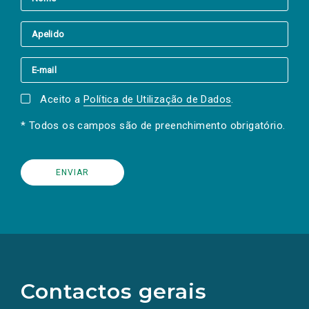
Aceito a
Política de Utilização de Dados
.
* Todos os campos são de preenchimento obrigatório.
(Os
links
para
as
Contactos gerais
redes
sociais