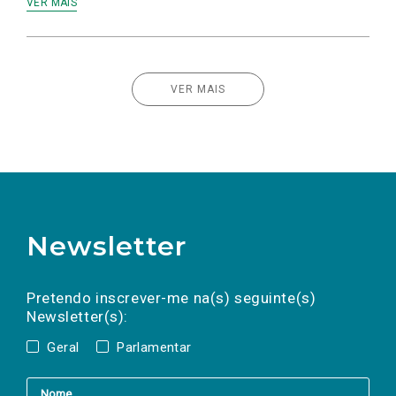
VER MAIS
VER MAIS
Newsletter
Preencha os campos abaixo para subscrever
Nome
Apelido
E-
mail
a(s) newsletter(s).
Pretendo inscrever-me na(s) seguinte(s)
Newsletter(s):
Geral
Parlamentar