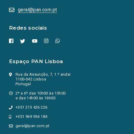
abrem
numa
geral@pan.com.pt
nova
aba.)
Redes sociais
Espaço PAN Lisboa
Rua da Assunção, 7, 1.º andar
1100-042 Lisboa
Portugal
2ª a 6ª das 10h00 às 13h00
e das 14h00 às 16h00
+351 213 426 226
+351 969 954 184
geral@pan.com.pt