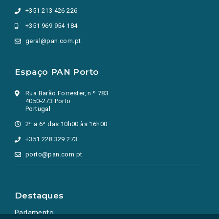
+351 213 426 226
+351 969 954 184
geral@pan.com.pt
Espaço PAN Porto
Rua Barão Forrester, n.º 783
4050-273 Porto
Portugal
2ª a 6ª das 10h00 às 16h00
+351 228 329 273
porto@pan.com.pt
Destaques
Parlamento