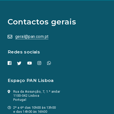
(Os
links
para
as
Contactos gerais
redes
sociais
abrem
numa
geral@pan.com.pt
nova
aba.)
Redes sociais
Espaço PAN Lisboa
Rua da Assunção, 7, 1.º andar
1100-042 Lisboa
Portugal
2ª a 6ª das 10h00 às 13h00
e das 14h00 às 16h00