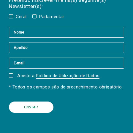
Pretendo inscrever-me na(s) seguinte(s)
Newsletter(s):
Geral
Parlamentar
Aceito a
Política de Utilização de Dados
.
* Todos os campos são de preenchimento obrigatório.