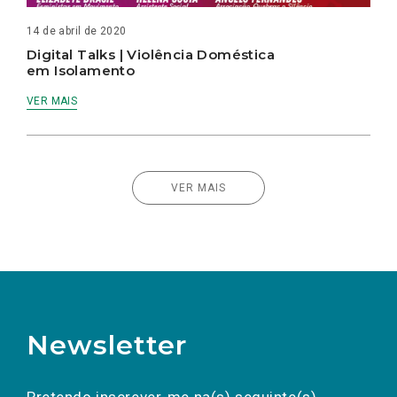
14 de abril de 2020
Digital Talks | Violência Doméstica
em Isolamento
VER MAIS
VER MAIS
Newsletter
Preencha os campos abaixo para subscrever
Nome
Apelido
E-
mail
a(s) newsletter(s).