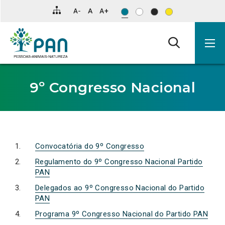
Clique
para
saltar
para
o
conteúdo
principal
da
página.
9º Congresso Nacional
Convocatória do 9º Congresso
Regulamento do 9º Congresso Nacional Partido
PAN
Delegados ao 9º Congresso Nacional do Partido
PAN
Programa 9º Congresso Nacional do Partido PAN