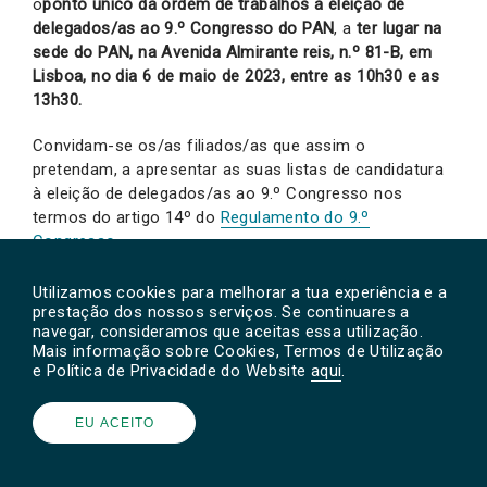
o
ponto único da ordem de trabalhos a eleição de
delegados/as ao 9.º Congresso do PAN
, a
ter lugar na
sede do PAN, na Avenida Almirante reis, n.º 81-B, em
Lisboa, no
dia 6 de maio de 2023, entre as 10h30 e as
13h30.
Convidam-se os/as filiados/as que assim o
pretendam, a apresentar as suas listas de candidatura
à eleição de delegados/as ao 9.º Congresso nos
termos do artigo 14º do
Regulamento do 9.º
Congresso
.
De acordo com os números 7 e 8 do artigo 14º
Utilizamos cookies para melhorar a tua experiência e a
do
Regulamento do 9.º Congresso
, as listas de
prestação dos nossos serviços. Se continuares a
navegar, consideramos que aceitas essa utilização.
candidatura de delegados/as ao Congresso da
Mais informação sobre Cookies, Termos de Utilização
Assembleia Distrital deverão ser constituídas por 45
e Política de Privacidade do Website
aqui
.
candidatos/as efetivos/as e 15 candidatos/as
suplentes. As listas deverão respeitar as regras de
EU ACEITO
paridade segundo o n.º 9 do artigo 14º do
Regulamento
do 9.º Congresso
.