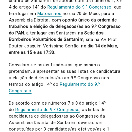
distrito de Santarém, de acordo com os números 1, 3 e
4 do artigo 14º do
Regulamento do 9.º Congresso
, que
terá lugar em
Matosinhos
no dia 20 de Maio, para a
Assembleia Distrital, com o
ponto único da ordem de
trabalhos a eleição de delegados/as ao 9.º Congresso
do PAN
, a
ter lugar em
Santarém, na
Sede dos
Bombeiros Voluntários de Santarém
, sita na Av. Prof.
Doutor Joaquim Veríssimo Serrão,
no dia 14 de Maio,
entre as 15 e as 17:30.
Convidam-se os/as filiados/as, que assim o
pretendam, a apresentar as suas listas de candidatura
à eleição de delegados/as ao 9.º Congresso nos
termos do artigo 14º do
Regulamento do 9.º
Congresso
.
De acordo com os números 7 e 8 do artigo 14º
do
Regulamento do 9.º Congresso
, as listas de
candidatura de delegados/as ao Congresso da
Assembleia Distrital de Santarém deverão ser
constituídas por 3 candidatos/as efetivos/as e 1