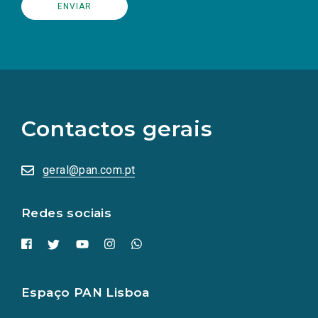
(Os
links
para
as
Contactos gerais
redes
sociais
abrem
numa
geral@pan.com.pt
nova
aba.)
Redes sociais
Espaço PAN Lisboa