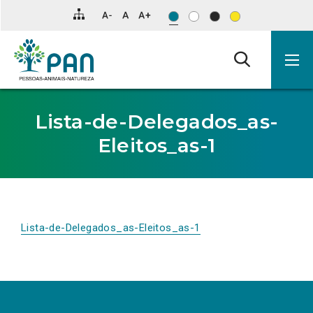
Clique
para
saltar
para
o
conteúdo
principal
da
página.
Lista-de-Delegados_as-
Eleitos_as-1
Lista-de-Delegados_as-Eleitos_as-1