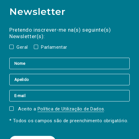
Newsletter
Preencha os campos abaixo para subscrever
Nome
Apelido
E-
mail
a(s) newsletter(s).
Pretendo inscrever-me na(s) seguinte(s)
Newsletter(s):
Geral
Parlamentar
Aceito a
Política de Utilização de Dados
.
* Todos os campos são de preenchimento obrigatório.