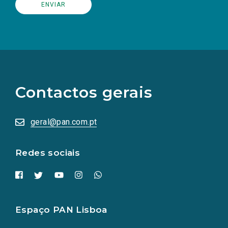
(Os
links
para
as
Contactos gerais
redes
sociais
abrem
numa
geral@pan.com.pt
nova
aba.)
Redes sociais
Espaço PAN Lisboa