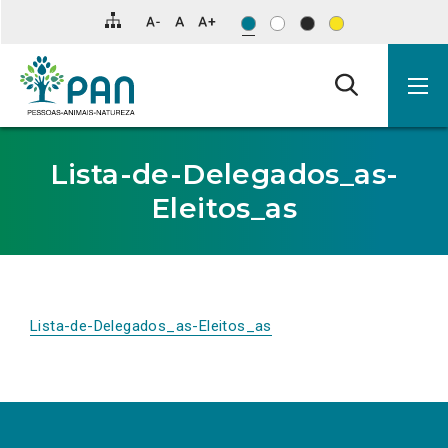
Clique
para
saltar
para
o
conteúdo
principal
da
página.
Lista-de-Delegados_as-
Eleitos_as
Lista-de-Delegados_as-Eleitos_as