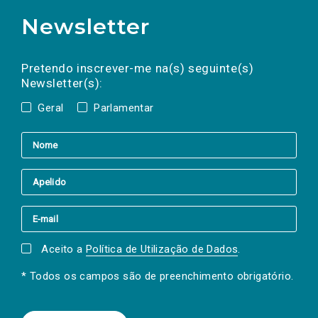
Newsletter
Preencha os campos abaixo para subscrever
Nome
Apelido
E-
mail
a(s) newsletter(s).
Pretendo inscrever-me na(s) seguinte(s)
Newsletter(s):
Geral
Parlamentar
Aceito a
Política de Utilização de Dados
.
* Todos os campos são de preenchimento obrigatório.