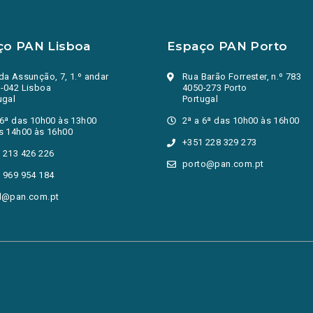
ço PAN Lisboa
Espaço PAN Porto
da Assunção, 7, 1.º andar
Rua Barão Forrester, n.º 783
-042 Lisboa
4050-273 Porto
ugal
Portugal
 6ª das 10h00 às 13h00
2ª a 6ª das 10h00 às 16h00
s 14h00 às 16h00
+351 228 329 273
 213 426 226
porto@pan.com.pt
 969 954 184
l@pan.com.pt