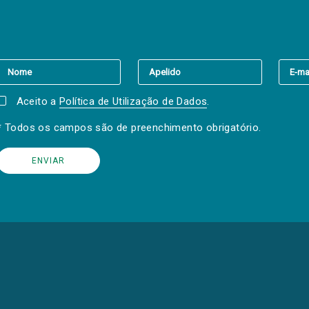
er a(s) newsletter(s).
Aceito a
Política de Utilização de Dados
.
* Todos os campos são de preenchimento obrigatório.