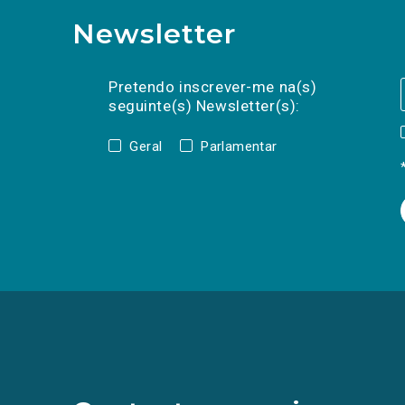
Newsletter
Preencha os campos abaixo para subscrev
Nome
Apelido
E-
mail
Pretendo inscrever-me na(s)
seguinte(s) Newsletter(s):
Geral
Parlamentar
(Os
links
para
as
redes
sociais
abrem