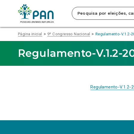
Clique
para
saltar
para
o
conteúdo
Página inicial
9º Congresso Nacional
Regulamento-V.1.2-2
principal
da
página.
Regulamento-V.1.2-20
Regulamento-V.1.2-