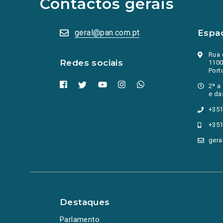
Contactos gerais
numa
nova
aba.)
geral@pan.com.pt
Espa
Rua 
Redes sociais
1100
Port
2ª a
e da
+351
+351
gera
Destaques
Parlamento