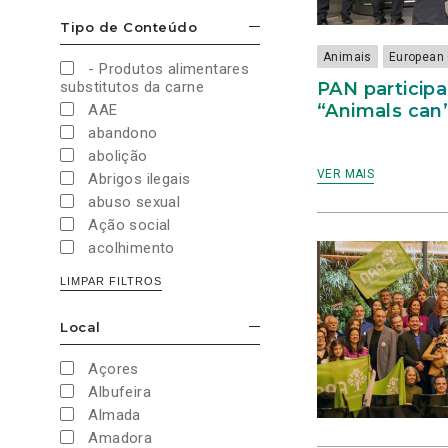
Cultura e Desporto
Tipo de Conteúdo
ESCONDER/MOSTRAR OPÇÕES
Direitos Sociais e
Humanos
Animais
European 
- Produtos alimentares
Economia e Finanças
PAN particip
substitutos da carne
Educação
“Animals can’
AAE
Eleições
abandono
European Green Party
abolição
Europeias
VER MAIS
Abrigos ilegais
Europeias 2019
abuso sexual
Europeias 2024
Ação social
Impostos
acolhimento
Imprensa
Administração Interna
LIMPAR FILTROS
Justiça
Administração Pública
Juventude PAN
aeroporto
Local
Legislativas
ESCONDER/MOSTRAR OPÇÕES
aeroportos
Legislativas 2019
Agenda 2030
Açores
Legislativas 2022
Agricultura
Albufeira
Legislativas 2024
Agricultura biológica
Almada
Legislativas 2025
água
Amadora