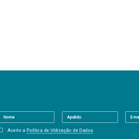
er a(s) newsletter(s).
Aceito a
Política de Utilização de Dados
.