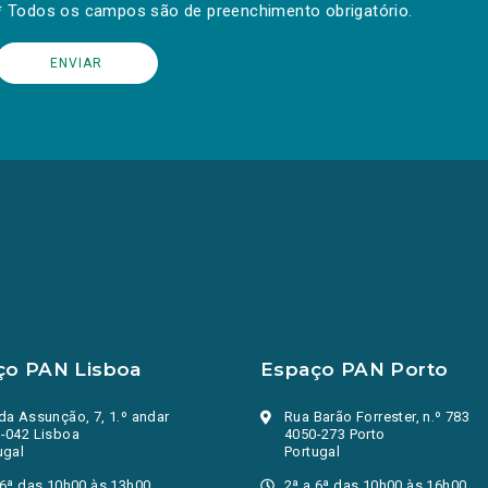
* Todos os campos são de preenchimento obrigatório.
ço PAN Lisboa
Espaço PAN Porto
da Assunção, 7, 1.º andar
Rua Barão Forrester, n.º 783
-042 Lisboa
4050-273 Porto
ugal
Portugal
 6ª das 10h00 às 13h00
2ª a 6ª das 10h00 às 16h00