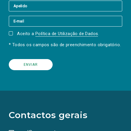
Aceito a
Política de Utilização de Dados
.
* Todos os campos são de preenchimento obrigatório.
(Os
links
para
as
Contactos gerais
redes
sociais
abrem
numa