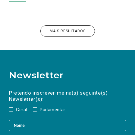
MAIS RESULTADOS
Newsletter
Preencha os campos abaixo para subscrever
Nome
Apelido
E-
mail
a(s) newsletter(s).
Pretendo inscrever-me na(s) seguinte(s)
Newsletter(s):
Geral
Parlamentar