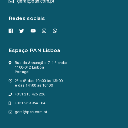
geral@pan.com.pt
nova
aba.)
Redes sociais
Espaço PAN Lisboa
Rua da Assunção, 7, 1.º andar
1100-042 Lisboa
Portugal
2ª a 6ª das 10h00 às 13h00
e das 14h00 às 16h00
+351 213 426 226
+351 969 954 184
geral@pan.com.pt