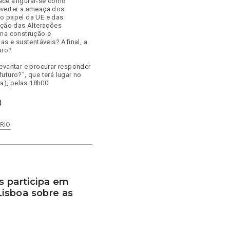
ece afigurar-se como
everter a ameaça dos
o papel da UE e das
ação das Alterações
 na construção e
as e sustentáveis? Afinal, a
uro?
evantar e procurar responder
uturo?", que terá lugar no
a), pelas 18h00.
0
RIO
s participa em
isboa sobre as