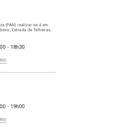
a (PAN) realizar-se-á em
eiro, Estrada de Telheiras,
00 - 18h30
RIO
00 - 19h00
RIO