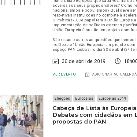
numa União Europeia que cada vez mais par
adversa aos seus próprios valores? Como r
nacionalismos e populismos? Qual deve ser 
respetivas instituições no combate à aceler
Climáticas? Que papel tem a União Europeia
implementação de políticas externas pacifist
União Europeia é ou não um projeto com fut
São estas e outras as questões que iremos l
no Debate "União Europeia: um projeto com f
Espaço PAN Lisboa no dia 30 de abril (3ª feir
30 de abril de 2019
18h0
:
ADICIONAR AO CALENDÁ
VER EVENTO
DEBATE:
“UNIÃO
EUROPEIA:
UM
PROJETO
Eleições
Europeias
Europeias 2019
COM
FUTURO?
Cabeça de Lista às Europeia
Debates com cidadãos em L
propostas do PAN