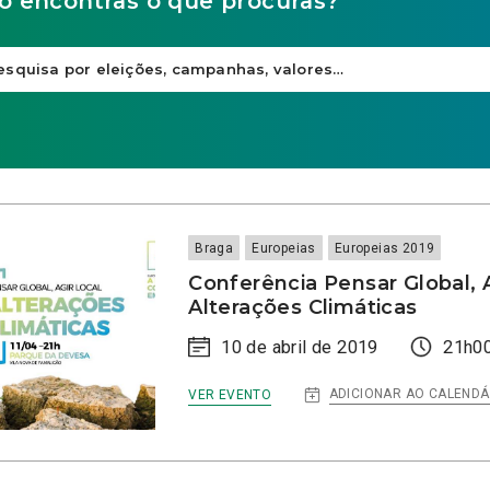
o encontras o que procuras?
Braga
Europeias
Europeias 2019
Conferência Pensar Global, A
Alterações Climáticas
10 de abril de 2019
21h00
:
ADICIONAR AO CALENDÁ
VER EVENTO
CONFERÊNCIA
PENSAR
GLOBAL,
AGIR
LOCAL