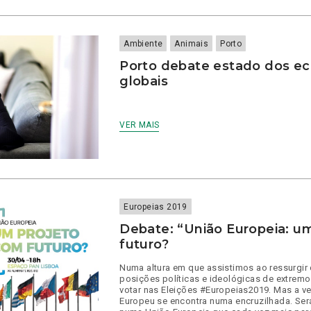
TALKS
|
INTERVENÇÃO
PSICOSSOCIAL
Ambiente
Animais
Porto
EM
CRISE:
Porto debate estado dos e
INCÊNDIOS
globais
DE
SANTO
TIRSO
VER MAIS
Europeias 2019
Debate: “União Europeia: u
futuro?
Numa altura em que assistimos ao ressurgir
posições políticas e ideológicas de extremos
votar nas Eleições #Europeias2019. Mas a ve
Europeu se encontra numa encruzilhada. Ser