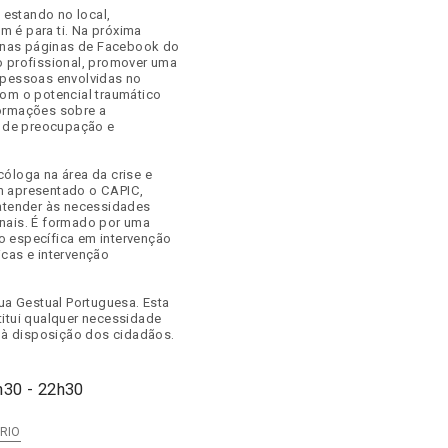
estando no local,
 é para ti. Na próxima
to nas páginas de Facebook do
o profissional, promover uma
 pessoas envolvidas no
com o potencial traumático
formações sobre a
s de preocupação e
óloga na área da crise e
m apresentado o CAPIC,
 atender às necessidades
nais. É formado por uma
o específica em intervenção
icas e intervenção
gua Gestual Portuguesa. Esta
titui qualquer necessidade
a à disposição dos cidadãos.
h30 - 22h30
RIO