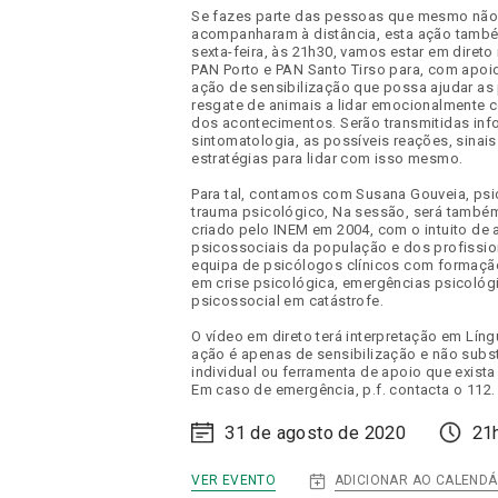
Se fazes parte das pessoas que mesmo não 
acompanharam à distância, esta ação também
sexta-feira, às 21h30, vamos estar em dire
PAN Porto e PAN Santo Tirso para, com apoi
ação de sensibilização que possa ajudar as
resgate de animais a lidar emocionalmente 
dos acontecimentos. Serão transmitidas in
sintomatologia, as possíveis reações, sinai
estratégias para lidar com isso mesmo.
Para tal, contamos com Susana Gouveia, psic
trauma psicológico, Na sessão, será també
criado pelo INEM em 2004, com o intuito de
psicossociais da população e dos profissio
equipa de psicólogos clínicos com formaçã
em crise psicológica, emergências psicológ
psicossocial em catástrofe.
O vídeo em direto terá interpretação em Lín
ação é apenas de sensibilização e não subs
individual ou ferramenta de apoio que exist
Em caso de emergência, p.f. contacta o 112.
31 de agosto de 2020
21
:
ADICIONAR AO CALENDÁ
VER EVENTO
DIGITAL