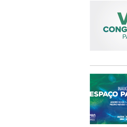
consumo
Contratação Pública
Convocatórias
cooperação
COP28
corrupção
CRAS
crédito
crédito à habitação
crianças
crime
criminalidade
CROA
cruzeiros
cursos profissionais
DCIAP
Debate
Debate Temático
Debates
Declaração de Voto