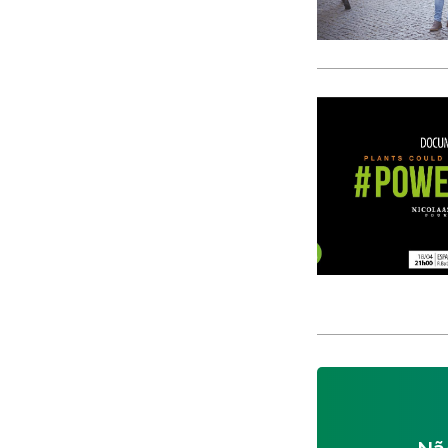
CACI
cães
Calamidade
Campanha
Campanhas
Campo Pequeno
Candidatura
Caniço
captura acidental
Carcavelos
carga turística
Cargos Políticos
carreira
carreiras contributivas
carros elétricos
cartazes
Casa Pia
casas abrigo
Cascais
Causa Animal