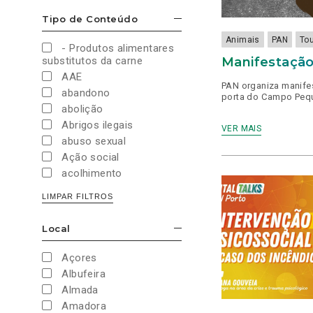
Cultura e Desporto
Tipo de Conteúdo
ESCONDER/MOSTRAR OPÇÕES
Direitos Sociais e
Humanos
Animais
PAN
To
- Produtos alimentares
Economia e Finanças
Manifestação
substitutos da carne
Educação
AAE
PAN organiza manife
Eleições
abandono
porta do Campo Peq
European Green Party
abolição
Europeias
Abrigos ilegais
VER MAIS
Europeias 2019
abuso sexual
Europeias 2024
Ação social
Impostos
acolhimento
Imprensa
Administração Interna
LIMPAR FILTROS
Justiça
Administração Pública
Juventude PAN
aeroporto
Local
Legislativas
ESCONDER/MOSTRAR OPÇÕES
aeroportos
Legislativas 2019
Agenda 2030
Açores
Legislativas 2022
Agricultura
Albufeira
Legislativas 2024
Agricultura biológica
Almada
Legislativas 2025
água
Amadora