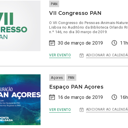
–
PAN
ALTERAÇÕES
CLIMÁTICAS
VII Congresso PAN
O VII Congresso do Pessoas-Animais-Naturez
Lisboa no Auditório da Biblioteca Orlando Rib
n.º 146, no dia 30 março de 2019.
30 de março de 2019
11h
:
ADICIONAR AO CALENDÁ
VER EVENTO
VII
CONGRESSO
PAN
Açores
PAN
Espaço PAN Açores
16 de março de 2019
16h
:
ADICIONAR AO CALENDÁ
VER EVENTO
ESPAÇO
PAN
AÇORES