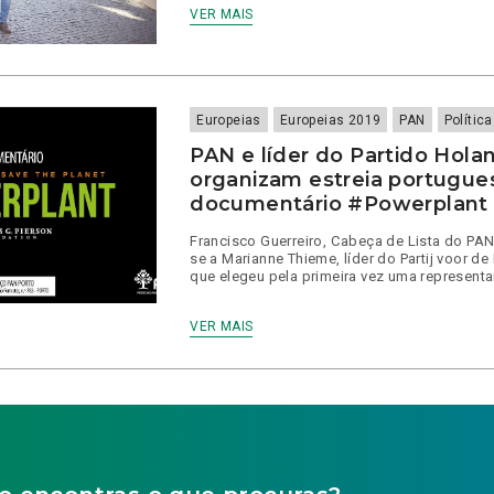
VER MAIS
Europeias
Europeias 2019
PAN
Polític
PAN e líder do Partido Hola
organizam estreia portugue
documentário #Powerplant
Francisco Guerreiro, Cabeça de Lista do PAN
se a Marianne Thieme, líder do Partij voor de 
que elegeu pela primeira vez uma represent
VER MAIS