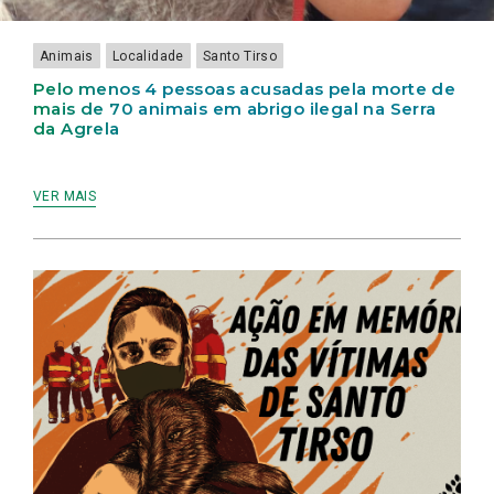
EM
ABRIGO
ILEGAL
Animais
Localidade
Santo Tirso
NA
SERRA
Pelo menos 4 pessoas acusadas pela morte de
DA
mais de 70 animais em abrigo ilegal na Serra
AGRELA
da Agrela
VER MAIS