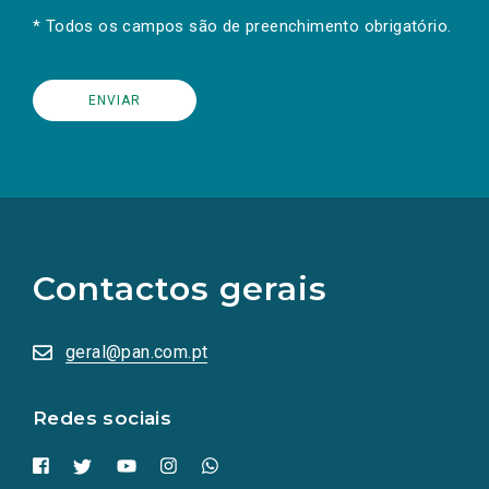
* Todos os campos são de preenchimento obrigatório.
(Os
links
para
as
Contactos gerais
redes
sociais
abrem
numa
geral@pan.com.pt
nova
aba.)
Redes sociais