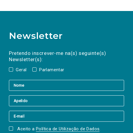
Newsletter
Preencha os campos abaixo para subscrever
Nome
Apelido
E-
mail
a(s) newsletter(s).
Pretendo inscrever-me na(s) seguinte(s)
Newsletter(s):
Geral
Parlamentar
Aceito a
Política de Utilização de Dados
.