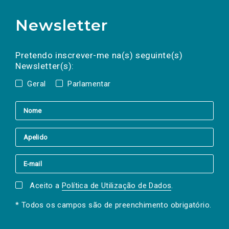
Newsletter
Preencha os campos abaixo para subscrever
Nome
Apelido
E-
mail
a(s) newsletter(s).
Pretendo inscrever-me na(s) seguinte(s)
Newsletter(s):
Geral
Parlamentar
Aceito a
Política de Utilização de Dados
.
* Todos os campos são de preenchimento obrigatório.