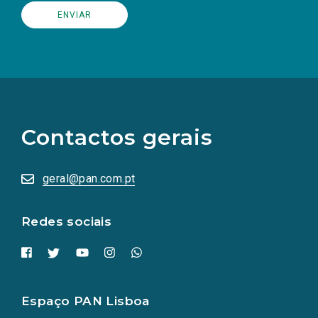
(Os
links
para
as
Contactos gerais
redes
sociais
abrem
numa
geral@pan.com.pt
nova
aba.)
Redes sociais
Espaço PAN Lisboa