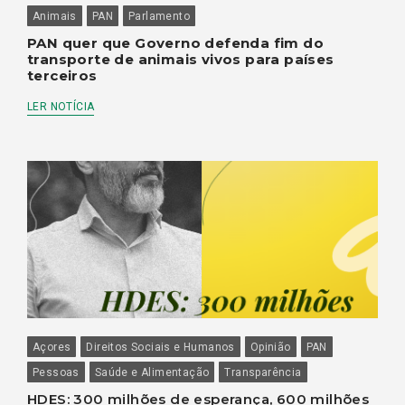
Animais
PAN
Parlamento
PAN quer que Governo defenda fim do
transporte de animais vivos para países
terceiros
LER NOTÍCIA
Açores
Direitos Sociais e Humanos
Opinião
PAN
Pessoas
Saúde e Alimentação
Transparência
HDES: 300 milhões de esperança, 600 milhões