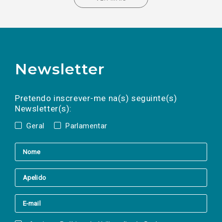
Newsletter
Preencha os campos abaixo para subscrever
Nome
Apelido
E-
mail
a(s) newsletter(s).
Pretendo inscrever-me na(s) seguinte(s)
Newsletter(s):
Geral
Parlamentar