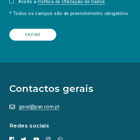
Aceito a
Política de Utilização de Dados
.
* Todos os campos são de preenchimento obrigatório.
(Os
links
para
as
Contactos gerais
redes
sociais
abrem
numa
geral@pan.com.pt
nova
aba.)
Redes sociais