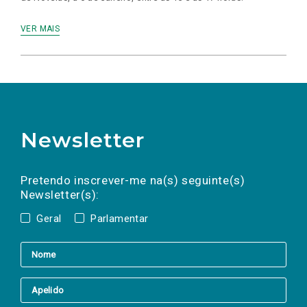
VER MAIS
Newsletter
Preencha os campos abaixo para subscrever
Nome
Apelido
E-
mail
a(s) newsletter(s).
Pretendo inscrever-me na(s) seguinte(s)
Newsletter(s):
Geral
Parlamentar