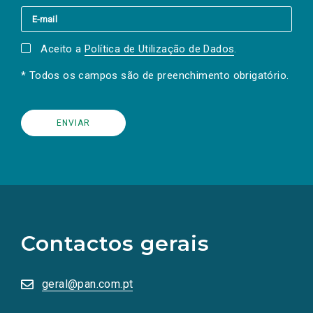
Aceito a
Política de Utilização de Dados
.
* Todos os campos são de preenchimento obrigatório.
(Os
links
para
as
Contactos gerais
redes
sociais
abrem
numa
geral@pan.com.pt
nova
aba.)