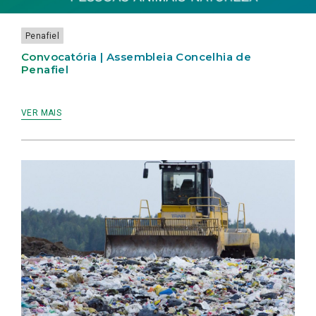
PENAFIEL
DE
PENAFIEL
Penafiel
Convocatória | Assembleia Concelhia de
Penafiel
VER MAIS