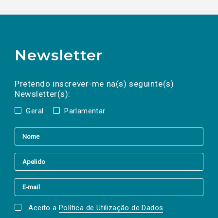
Newsletter
Preencha os campos abaixo para subscrever
Nome
Apelido
E-
mail
a(s) newsletter(s).
Pretendo inscrever-me na(s) seguinte(s)
Newsletter(s):
Geral
Parlamentar
Aceito a
Política de Utilização de Dados
.