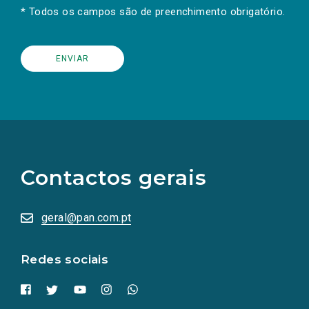
* Todos os campos são de preenchimento obrigatório.
(Os
links
para
as
Contactos gerais
redes
sociais
abrem
numa
geral@pan.com.pt
nova
aba.)
Redes sociais